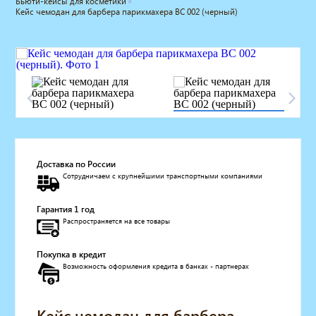
Бьюти-кейсы для косметики
Кейс чемодан для барбера парикмахера BC 002 (черный)
Мебель для барбершопа
Готовые решения
Оборудование с регистрационным
удостоверением
Парикмахерское оборудование
Косметологическое оборудование
Маникюрное оборудование
Педикюрное оборудование
Массажное и SPA оборудование
Стерилизаторы
Доставка по России
Оборудование для барбершопа
Сотрудничаем с крупнейшими транспортными компаниями
Оборудование для визажистов
Оборудование для нейл-бара
Гарантия 1 год
Распространяется на все товары
Мебель для холла
Солярии
Покупка в кредит
Коллагенарий
Возможность оформления кредита в банках - партнерах
Депиляция
Мебель в стиле Лофт
Доставка за один день
Кейс чемодан для барбера