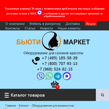
Уважаемые клиенты! В связи с техническими проблемами текстовые сообщения
доступны только в MAX
, сообщения в других мессенджерах временно не
обрабатываются.
О компании
Мебель в рассрочку
Доставка
Акции
Контакты
Статьи
Новости
Наши клиенты
Оборудование для салонов красоты
+7 (495) 185-58-39
+7 (800) 707-93-13
+7 (968) 524-82-15
Каталог товаров
Каталог товаров
Главная
Каталог
Оборудование для визажистов
Услуги под ключ