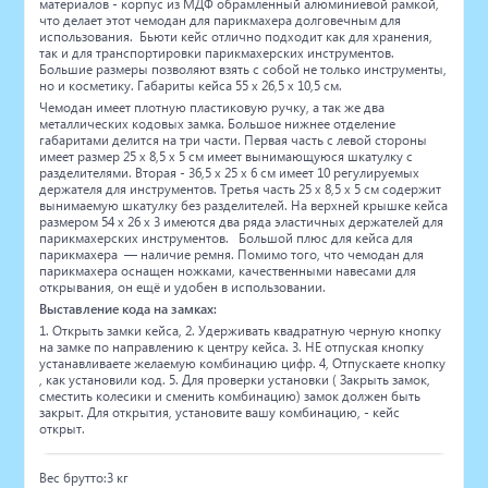
материалов - корпус из МДФ обрамленный алюминиевой рамкой,
что делает этот чемодан для парикмахера долговечным для
использования. Бьюти кейс отлично подходит как для хранения,
так и для транспортировки парикмахерских инструментов.
Большие размеры позволяют взять с собой не только инструменты,
но и косметику. Габариты кейса 55 х 26,5 х 10,5 см.
Чемодан имеет плотную пластиковую ручку, а так же два
металлических кодовых замка. Большое нижнее отделение
габаритами делится на три части. Первая часть с левой стороны
имеет размер 25 х 8,5 х 5 см имеет вынимающуюся шкатулку с
разделителями. Вторая - 36,5 х 25 х 6 см имеет 10 регулируемых
держателя для инструментов. Третья часть 25 х 8,5 х 5 см содержит
вынимаемую шкатулку без разделителей. На верхней крышке кейса
размером 54 х 26 х 3 имеются два ряда эластичных держателей для
парикмахерских инструментов. Большой плюс для кейса для
парикмахера — наличие ремня. Помимо того, что чемодан для
парикмахера оснащен ножками, качественными навесами для
открывания, он ещё и удобен в использовании.
Выставление кода на замках:
1. Открыть замки кейса, 2. Удерживать квадратную черную кнопку
на замке по направлению к центру кейса. 3. НЕ отпуская кнопку
устанавливаете желаемую комбинацию цифр. 4, Отпускаете кнопку
, как установили код. 5. Для проверки установки ( Закрыть замок,
сместить колесики и сменить комбинацию) замок должен быть
закрыт. Для открытия, установите вашу комбинацию, - кейс
открыт.
Вес брутто:3 кг