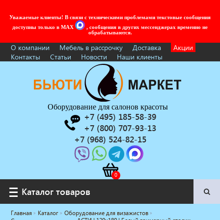
Уважаемые клиенты! В связи с техническими проблемами текстовые сообщения
доступны только в MAX
, сообщения в других мессенджерах временно не
обрабатываются.
О компании
Мебель в рассрочку
Доставка
Акции
Контакты
Статьи
Новости
Наши клиенты
Оборудование для салонов красоты
+7 (495) 185-58-39
+7 (800) 707-93-13
+7 (968) 524-82-15
Каталог товаров
Каталог товаров
Главная
Каталог
Оборудование для визажистов
Услуги под ключ