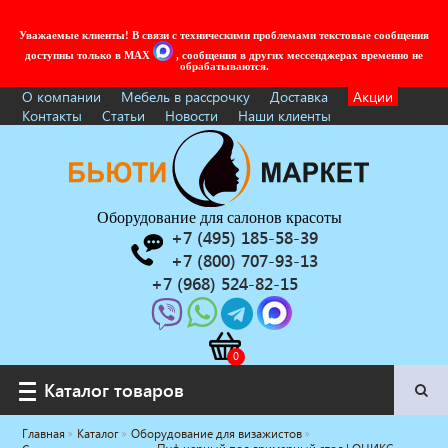
Уважаемые клиенты! В связи с техническими проблемами текстовые сообщения
доступны только в MAX
, сообщения в других мессенджерах временно не
обрабатываются.
О компании
Мебель в рассрочку
Доставка
Акции
Контакты
Статьи
Новости
Наши клиенты
Оборудование для салонов красоты
+7 (495) 185-58-39
+7 (800) 707-93-13
+7 (968) 524-82-15
Каталог товаров
Каталог товаров
Главная
Каталог
Оборудование для визажистов
Услуги под ключ