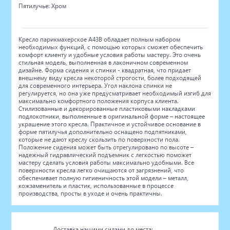
Пятилучье: Хром
Кресло парикмахерское А43В обладает полным набором
необходимых функций, с помощью которых сможет обеспечить
комфорт клиенту и удобные условия работы мастеру. Это очень
стильная модель, выполненная в лаконичном современном
дизайне. Форма сидения и спинки - квадратная, что придает
внешнему виду кресла некоторой строгости, более подходящей
для современного интерьера. Угол наклона спинки не
регулируется, но она уже предусматривает необходимый изгиб для
максимально комфортного положения корпуса клиента.
Стилизованные и декорированные пластиковыми накладками
подлокотники, выполненные в оригинальной форме – настоящее
украшение этого кресла. Практичное и устойчивое основание в
форме пятилучья дополнительно оснащено подпятниками,
которые не дают креслу скользить по поверхности пола.
Положение сидения может быть отрегулировано по высоте –
надежный гидравлический подъемник с легкостью поможет
мастеру сделать условия работы максимально удобными. Все
поверхности кресла легко очищаются от загрязнений, что
обеспечивает полную гигиеничность этой модели – металл,
кожзаменитель и пластик, использованные в процессе
производства, просты в уходе и очень практичны.
Доставка нашими силами до места: