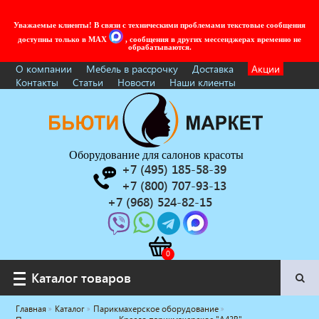
Уважаемые клиенты! В связи с техническими проблемами текстовые сообщения
доступны только в MAX
, сообщения в других мессенджерах временно не
обрабатываются.
О компании
Мебель в рассрочку
Доставка
Акции
Контакты
Статьи
Новости
Наши клиенты
Оборудование для салонов красоты
+7 (495) 185-58-39
+7 (800) 707-93-13
+7 (968) 524-82-15
Каталог товаров
Каталог товаров
Главная
Каталог
Парикмахерское оборудование
Услуги под ключ