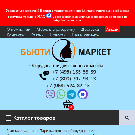
Уважаемые клиенты! В связи с техническими проблемами текстовые сообщения
доступны только в MAX
, сообщения в других мессенджерах временно не
обрабатываются.
О компании
Мебель в рассрочку
Доставка
Акции
Контакты
Статьи
Новости
Наши клиенты
Оборудование для салонов красоты
+7 (495) 185-58-39
+7 (800) 707-93-13
+7 (968) 524-82-15
Каталог товаров
Каталог товаров
Главная
Каталог
Парикмахерское оборудование
Услуги под ключ