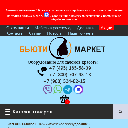
Уважаемые клиенты! В связи с техническими проблемами текстовые сообщения
доступны только в MAX
, сообщения в других мессенджерах временно не
обрабатываются.
О компании
Мебель в рассрочку
Доставка
Акции
Контакты
Статьи
Новости
Наши клиенты
Оборудование для салонов красоты
+7 (495) 185-58-39
+7 (800) 707-93-13
+7 (968) 524-82-15
Каталог товаров
Каталог товаров
Главная
Каталог
Парикмахерское оборудование
Услуги под ключ