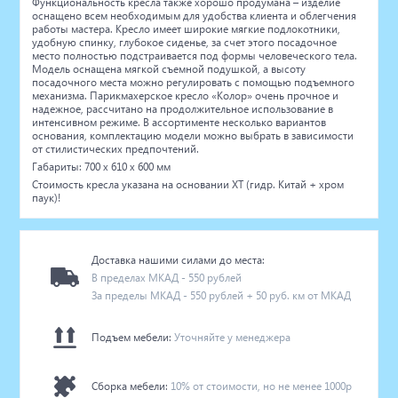
Функциональность кресла также хорошо продумана – изделие
оснащено всем необходимым для удобства клиента и облегчения
работы мастера. Кресло имеет широкие мягкие подлокотники,
удобную спинку, глубокое сиденье, за счет этого посадочное
место полностью подстраивается под формы человеческого тела.
Модель оснащена мягкой съемной подушкой, а высоту
посадочного места можно регулировать с помощью подъемного
механизма. Парикмахерское кресло «Колор» очень прочное и
надежное, рассчитано на продолжительное использование в
интенсивном режиме. В ассортименте несколько вариантов
основания, комплектацию модели можно выбрать в зависимости
от стилистических предпочтений.
Габариты: 700 x 610 x 600 мм
Стоимость кресла указана на основании ХT (гидр. Китай + хром
паук)!
Доставка нашими силами до места:
В пределах МКАД - 550 рублей
За пределы МКАД - 550 рублей + 50 руб. км от МКАД
Подъем мебели:
Уточняйте у менеджера
Сборка мебели:
10% от стоимости, но не менее 1000р