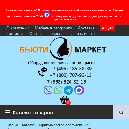
Уважаемые клиенты! В связи с техническими проблемами текстовые сообщения
доступны только в MAX
, сообщения в других мессенджерах временно не
обрабатываются.
О компании
Мебель в рассрочку
Доставка
Акции
Контакты
Статьи
Новости
Наши клиенты
Оборудование для салонов красоты
+7 (495) 185-58-39
+7 (800) 707-93-13
+7 (968) 524-82-15
Каталог товаров
Каталог товаров
Главная
Каталог
Парикмахерское оборудование
Услуги под ключ