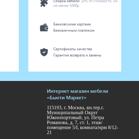
Сборка мебели:
10% от стоимости, но
не менее 1000р
Банковскими картами
Безналичным платежом
Сертификаты качества
Гарантия возврата и замены
Интернет магазин мебели
«Бьюти Маркет»
115193, г. Москва, вн.тер.г.
Муниципальный Округ
Южнопортовый, ул. Петра
Романова, д. 7, ст. 1, этаж/
помещение 5/I, комната/нрм 8/12-
21