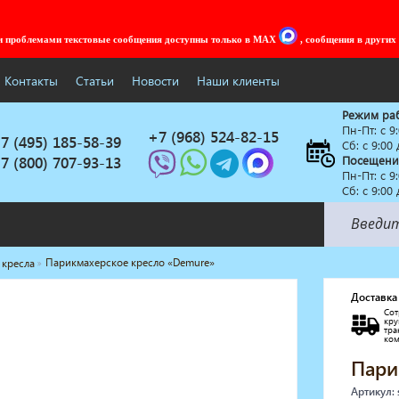
ми проблемами текстовые сообщения доступны только в MAX
, сообщения в других
Контакты
Статьи
Новости
Наши клиенты
Режим ра
Пн-Пт: c 9
+7 (968) 524-82-15
7 (495) 185-58-39
Сб: с 9:00
7 (800) 707-93-13
Посещени
Пн-Пт: c 9
Сб: с 9:00
Парикмахерское кресло «Demure»
 кресла
Солярии
Коллагенарий
Доставка
Сот
Депиляция
кр
тр
Мебель в стиле Лофт
ко
Доставка за один день
Пари
Артикул: