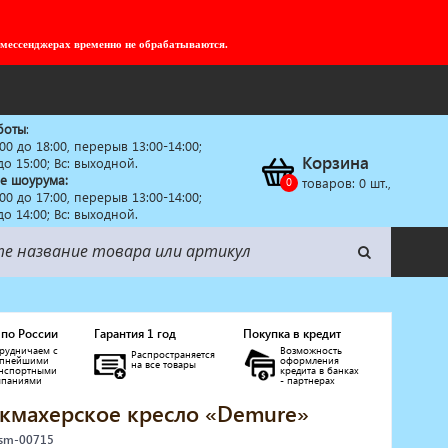
 мессенджерах временно не обрабатываются.
боты
:
:00 до 18:00, перерыв 13:00-14:00;
Корзина
 до 15:00; Вс: выходной.
е шоурума:
товаров:
0
шт.,
:00 до 17:00, перерыв 13:00-14:00;
 до 14:00; Вс: выходной.
 по России
Гарантия 1 год
Покупка в кредит
рудничаем с
Возможность
Распространяется
упнейшими
оформления
на все товары
анспортными
кредита в банках
мпаниями
- партнерах
кмахерское кресло «Demure»
 sm-00715