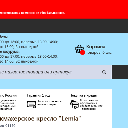
 мессенджерах временно не обрабатываются.
боты
:
:00 до 18:00, перерыв 13:00-14:00;
Корзина
 до 15:00; Вс: выходной.
е шоурума:
товаров:
0
шт.,
:00 до 17:00, перерыв 13:00-14:00;
 до 14:00; Вс: выходной.
 по России
Гарантия 1 год
Покупка в кредит
рудничаем с
Возможность
Распространяется
упнейшими
оформления
на все товары
анспортными
кредита в банках
мпаниями
- партнерах
кмахерское кресло "Lemia"
 sm-01150