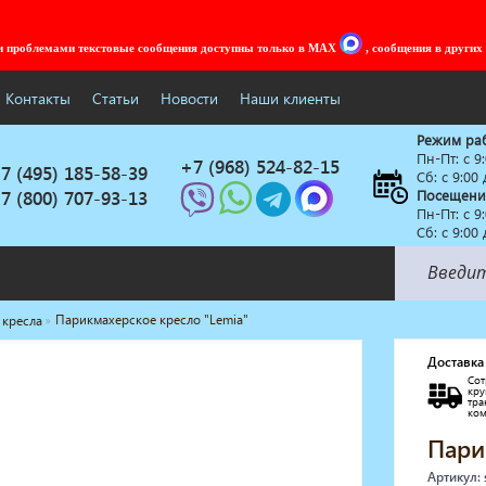
ми проблемами текстовые сообщения доступны только в MAX
, сообщения в других
Контакты
Статьи
Новости
Наши клиенты
Режим ра
Пн-Пт: c 9
+7 (968) 524-82-15
7 (495) 185-58-39
Сб: с 9:00
7 (800) 707-93-13
Посещени
Пн-Пт: c 9
Сб: с 9:00
Парикмахерское кресло "Lemia"
 кресла
Солярии
Коллагенарий
Доставка
Сот
Депиляция
кр
тр
Мебель в стиле Лофт
ко
Доставка за один день
Пари
Артикул: