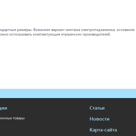
андартные размеры. Возможен вариант монтажа электроподъемника, основания
можно использовать комплектующие итальянских производителей.
ции
Статьи
Новости
ионные товары
Карта-сайта