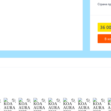
Страна п
36 00
В к