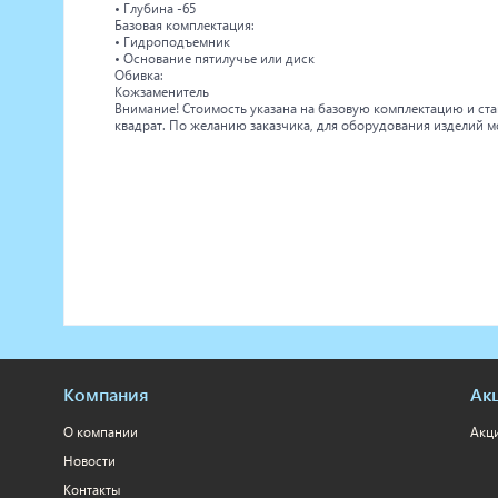
• Глубина -65
Базовая комплектация:
• Гидроподъемник
• Основание пятилучье или диск
Обивка:
Кожзаменитель
Внимание! Стоимость указана на базовую комплектацию и ст
квадрат. По желанию заказчика, для оборудования изделий 
Компания
Ак
О компании
Акц
Новости
Контакты