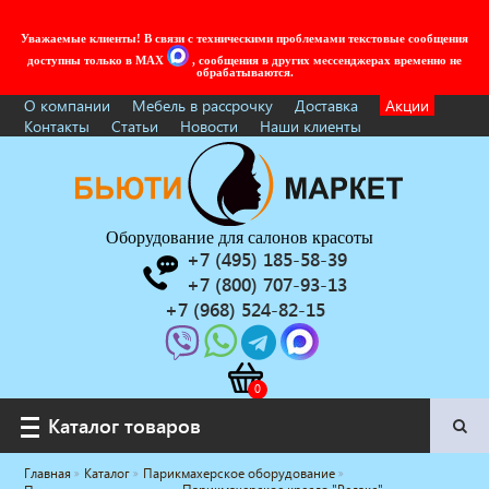
Уважаемые клиенты! В связи с техническими проблемами текстовые сообщения
доступны только в MAX
, сообщения в других мессенджерах временно не
обрабатываются.
О компании
Мебель в рассрочку
Доставка
Акции
Контакты
Статьи
Новости
Наши клиенты
Оборудование для салонов красоты
+7 (495) 185-58-39
+7 (800) 707-93-13
+7 (968) 524-82-15
Каталог товаров
Каталог товаров
Главная
Каталог
Парикмахерское оборудование
Услуги под ключ