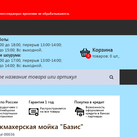
 мессенджерах временно не обрабатываются.
боты
:
:00 до 18:00, перерыв 13:00-14:00;
Корзина
 до 15:00; Вс: выходной.
е шоурума:
товаров:
0
шт.,
:00 до 17:00, перерыв 13:00-14:00;
 до 14:00; Вс: выходной.
 по России
Гарантия 1 год
Покупка в кредит
рудничаем с
Возможность
Распространяется
упнейшими
оформления
на все товары
анспортными
кредита в банках
мпаниями
- партнерах
кмахерская мойка "Базис"
pl-00036