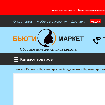
Уважаемые клиенты! В связи с технически
О компании
Мебель в рассрочку
Доставка
Акции
+
+
Оборудование для салонов красоты
Каталог товаров
Каталог товаров
Главная
Каталог
Парикмахерское оборудование
Парикмахерские
Услуги под ключ
Мебель для барбершопа
Готовые решения
Оборудование с регистрационным
удостоверением
Парикмахерское оборудование
Косметологическое оборудование