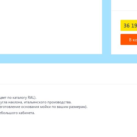
36 19
В к
вет по каталогу RAL).
угла наклона, итальянского производства.
зготовление основания мойки по вашим размерам).
ебольшого кабинета.