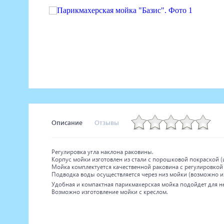
Маникюрное оборудование
Педикюрное оборудование
Массажное и SPA оборудование
Стерилизаторы
Оборудование для барбершопа
Оборудование для визажистов
Оборудование для нейл-бара
Мебель для холла
Описание
Отзывы
Регулировка угла наклона раковины.
Корпус мойки изготовлен из стали с порошковой покраской (ц
Мойка комплектуется качественной раковина с регулировкой 
Подводка воды осуществляется через низ мойки (возможно и
Удобная и компактная парикмахерская мойка подойдет для н
Возможно изготовление мойки с креслом.