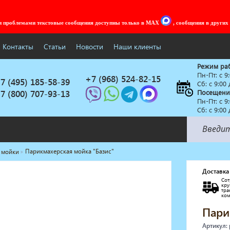
ми проблемами текстовые сообщения доступны только в MAX
, сообщения в других
Контакты
Статьи
Новости
Наши клиенты
Режим ра
Пн-Пт: c 9
+7 (968) 524-82-15
7 (495) 185-58-39
Сб: с 9:00
7 (800) 707-93-13
Посещени
Пн-Пт: c 9
Сб: с 9:00
Парикмахерская мойка "Базис"
 мойки
Солярии
Коллагенарий
Доставка
Сот
Депиляция
кр
тр
Мебель в стиле Лофт
ко
Доставка за один день
Пари
Артикул: 