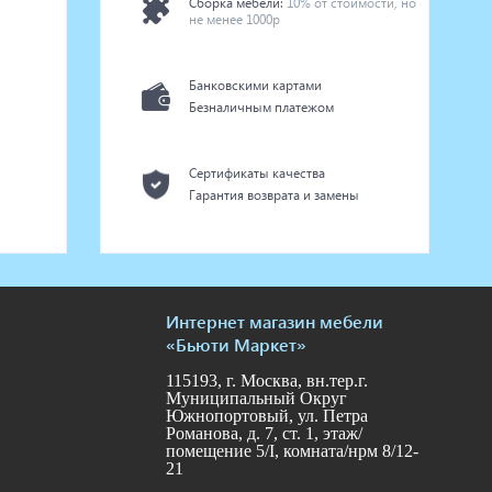
Сборка мебели:
10% от стоимости, но
не менее 1000р
Банковскими картами
Безналичным платежом
Сертификаты качества
Гарантия возврата и замены
Интернет магазин мебели
«Бьюти Маркет»
115193, г. Москва, вн.тер.г.
Муниципальный Округ
Южнопортовый, ул. Петра
Романова, д. 7, ст. 1, этаж/
помещение 5/I, комната/нрм 8/12-
21