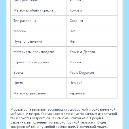
Материал обивки кресла
Кожзам
Тип раковины
Средняя
Массаж
Нет
Пульт управления
Нет
Материалы производства
Кожзам, Дерево
Страна производитель:
Россия
Бренд
Paolo Dagomari
Цвета
Черный
Материал раковины
керамика
Модель Luna вызывает ассоциации с добротной и основательной
мебелью, и не зря. Кресло кажется позаимствованным из гостиной,
так и хочется устроиться на нем с чашечкой чаю. Средняя
раковина, выполненная из высокопрочной керамики, будет
комфортной клиенту любой комплекции. Изюминкой модели