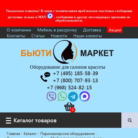
Уважаемые клиенты! В связи с техническими проблемами текстовые сообщения
доступны только в MAX
, сообщения в других мессенджерах временно не
обрабатываются.
О компании
Мебель в рассрочку
Доставка
Акции
Контакты
Статьи
Новости
Наши клиенты
Оборудование для салонов красоты
+7 (495) 185-58-39
+7 (800) 707-93-13
+7 (968) 524-82-15
Каталог товаров
Каталог товаров
Главная
Каталог
Парикмахерское оборудование
Услуги под ключ