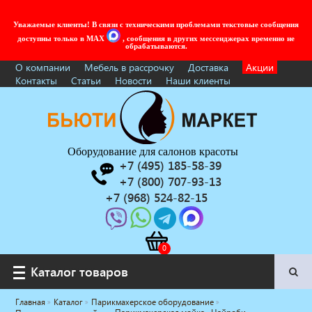
Уважаемые клиенты! В связи с техническими проблемами текстовые сообщения
доступны только в MAX
, сообщения в других мессенджерах временно не
обрабатываются.
О компании
Мебель в рассрочку
Доставка
Акции
Контакты
Статьи
Новости
Наши клиенты
Оборудование для салонов красоты
+7 (495) 185-58-39
+7 (800) 707-93-13
+7 (968) 524-82-15
Каталог товаров
Каталог товаров
Главная
Каталог
Парикмахерское оборудование
Услуги под ключ