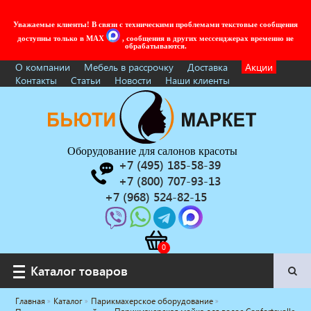
Уважаемые клиенты! В связи с техническими проблемами текстовые сообщения
доступны только в MAX
, сообщения в других мессенджерах временно не
обрабатываются.
О компании
Мебель в рассрочку
Доставка
Акции
Контакты
Статьи
Новости
Наши клиенты
Оборудование для салонов красоты
+7 (495) 185-58-39
+7 (800) 707-93-13
+7 (968) 524-82-15
Каталог товаров
Каталог товаров
Главная
Каталог
Парикмахерское оборудование
Услуги под ключ