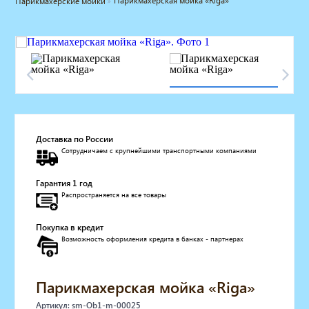
Парикмахерская мойка «Riga»
Парикмахерские мойки
Мебель для барбершопа
Готовые решения
Оборудование с регистрационным
удостоверением
Парикмахерское оборудование
Косметологическое оборудование
Маникюрное оборудование
Педикюрное оборудование
Доставка по России
Массажное и SPA оборудование
Сотрудничаем с крупнейшими транспортными компаниями
Стерилизаторы
Оборудование для барбершопа
Гарантия 1 год
Оборудование для визажистов
Распространяется на все товары
Оборудование для нейл-бара
Мебель для холла
Покупка в кредит
Солярии
Возможность оформления кредита в банках - партнерах
Коллагенарий
Депиляция
Парикмахерская мойка «Riga»
Мебель в стиле Лофт
Доставка за один день
Артикул: sm-Ob1-m-00025