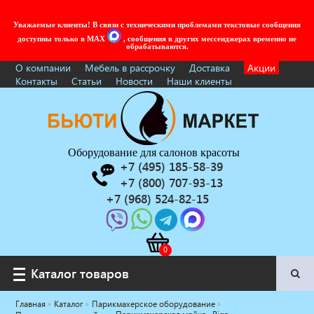
Уважаемые клиенты! В связи с техническими проблемами текстовые сообщения
доступны только в MAX
, сообщения в других мессенджерах временно не
обрабатываются.
О компании
Мебель в рассрочку
Доставка
Акции
Контакты
Статьи
Новости
Наши клиенты
Оборудование для салонов красоты
+7 (495) 185-58-39
+7 (800) 707-93-13
+7 (968) 524-82-15
Каталог товаров
Каталог товаров
Главная
Каталог
Парикмахерское оборудование
Услуги под ключ