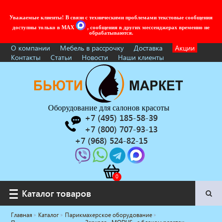
Уважаемые клиенты! В связи с техническими проблемами текстовые сообщения
доступны только в MAX
, сообщения в других мессенджерах временно не
обрабатываются.
О компании
Мебель в рассрочку
Доставка
Акции
Контакты
Статьи
Новости
Наши клиенты
Оборудование для салонов красоты
+7 (495) 185-58-39
+7 (800) 707-93-13
+7 (968) 524-82-15
Каталог товаров
Каталог товаров
Главная
Каталог
Парикмахерское оборудование
Услуги под ключ