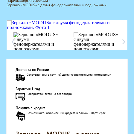
Парикмахерские зеркала
Зеркало «MODUS» с двумя фенодержателями и подножками
Мебель для барбершопа
Готовые решения
Оборудование с регистрационным
удостоверением
Парикмахерское оборудование
Косметологическое оборудование
Маникюрное оборудование
Педикюрное оборудование
Массажное и SPA оборудование
Стерилизаторы
Доставка по России
Оборудование для барбершопа
Сотрудничаем с крупнейшими транспортными компаниями
Оборудование для визажистов
Оборудование для нейл-бара
Гарантия 1 год
Распространяется на все товары
Мебель для холла
Солярии
Покупка в кредит
Коллагенарий
Возможность оформления кредита в банках - партнерах
Депиляция
Мебель в стиле Лофт
Доставка за один день
Зеркало «MODUS» с двумя