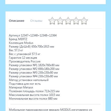
Описание
Отзывы
Артикул 12347+12348+12348+12364
Бренд MERTZ
Коллекция Modus
Размер (ДхШхВ) 650х700х1915 мм
Вес 57.3 кг
Вес с упаковкой 57.5 кг
Гарантия 12 месяцев
Производитель Россия
Размер упаковки №1 1820х760х80 мм
Размер упаковки №2 690х180х200 мм
Размер упаковки №3 230х150х80 мм
Размер упаковки №4 230х150х80 мм
Метод установки напольный
Подставка для ног есть
Материал Металл
Полезная площадь полки 713х215 мм
Максимальная высота полки 1015 мм
Минимальная высота полки 880 мм
Мобильное парикмахерское зеркало MODUS изготовлено из