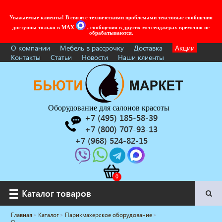
Уважаемые клиенты! В связи с техническими проблемами текстовые сообщения
доступны только в MAX
, сообщения в других мессенджерах временно не
обрабатываются.
О компании
Мебель в рассрочку
Доставка
Акции
Контакты
Статьи
Новости
Наши клиенты
Оборудование для салонов красоты
+7 (495) 185-58-39
+7 (800) 707-93-13
+7 (968) 524-82-15
Каталог товаров
Каталог товаров
Главная
Каталог
Парикмахерское оборудование
Услуги под ключ