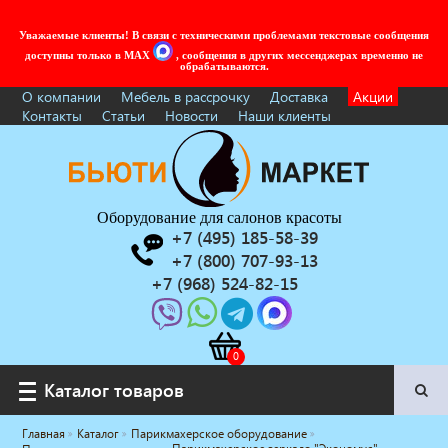
Уважаемые клиенты! В связи с техническими проблемами текстовые сообщения
доступны только в MAX
, сообщения в других мессенджерах временно не
обрабатываются.
О компании
Мебель в рассрочку
Доставка
Акции
Контакты
Статьи
Новости
Наши клиенты
Оборудование для салонов красоты
+7 (495) 185-58-39
+7 (800) 707-93-13
+7 (968) 524-82-15
Каталог товаров
Каталог товаров
Главная
Каталог
Парикмахерское оборудование
Услуги под ключ