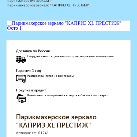
Парикмахерские зеркала
Парикмахерское зеркало "КАПРИЗ XL ПРЕСТИЖ"
Мебель для барбершопа
Готовые решения
Оборудование с регистрационным
удостоверением
Парикмахерское оборудование
Косметологическое оборудование
Маникюрное оборудование
Доставка по России
Педикюрное оборудование
Сотрудничаем с крупнейшими транспортными компаниями
Массажное и SPA оборудование
Стерилизаторы
Гарантия 1 год
Оборудование для барбершопа
Распространяется на все товары
Оборудование для визажистов
Оборудование для нейл-бара
Покупка в кредит
Возможность оформления кредита в банках - партнерах
Мебель для холла
Солярии
Коллагенарий
Парикмахерское зеркало
Депиляция
"КАПРИЗ XL ПРЕСТИЖ"
Мебель в стиле Лофт
Доставка за один день
Артикул: sm-01241