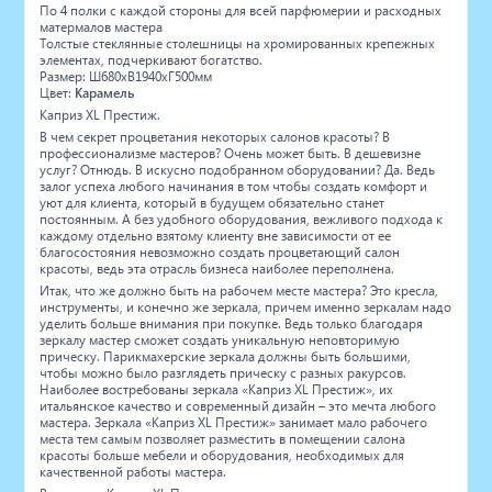
По 4 полки с каждой стороны для всей парфюмерии и расходных
матермалов мастера
Толстые стеклянные столешницы на хромированных крепежных
элементах, подчеркивают богатство.
Размер: Ш680хВ1940хГ500мм
Цвет:
Карамель
Каприз XL Престиж.
В чем секрет процветания некоторых салонов красоты? В
профессионализме мастеров? Очень может быть. В дешевизне
услуг? Отнюдь. В искусно подобранном оборудовании? Да. Ведь
залог успеха любого начинания в том чтобы создать комфорт и
уют для клиента, который в будущем обязательно станет
постоянным. А без удобного оборудования, вежливого подхода к
каждому отдельно взятому клиенту вне зависимости от ее
благосостояния невозможно создать процветающий салон
красоты, ведь эта отрасль бизнеса наиболее переполнена.
Итак, что же должно быть на рабочем месте мастера? Это кресла,
инструменты, и конечно же зеркала, причем именно зеркалам надо
уделить больше внимания при покупке. Ведь только благодаря
зеркалу мастер сможет создать уникальную неповторимую
прическу. Парикмахерские зеркала должны быть большими,
чтобы можно было разглядеть прическу с разных ракурсов.
Наиболее востребованы зеркала
«Каприз
XL Престиж», их
итальянское качество и современный дизайн – это мечта любого
мастера. Зеркала
«Каприз
XL Престиж» занимает мало рабочего
места тем самым позволяет разместить в помещении салона
красоты больше мебели и оборудования, необходимых для
качественной работы мастера.