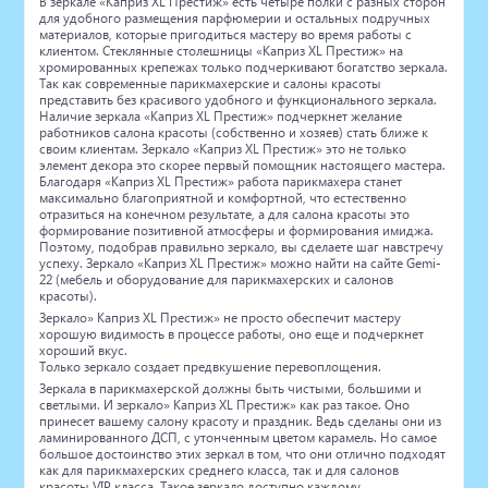
В зеркале
«Каприз
XL Престиж» есть четыре полки с разных сторон
для удобного размещения парфюмерии и остальных подручных
материалов, которые пригодиться мастеру во время работы с
клиентом. Стеклянные столешницы
«Каприз
XL Престиж» на
хромированных крепежах только подчеркивают богатство зеркала.
Так как современные парикмахерские и салоны красоты
представить без красивого удобного и функционального зеркала.
Наличие зеркала
«Каприз
XL Престиж» подчеркнет желание
работников салона красоты
(собственно
и хозяев) стать ближе к
своим клиентам. Зеркало
«Каприз
XL Престиж» это не только
элемент декора это скорее первый помощник настоящего мастера.
Благодаря
«Каприз
XL Престиж» работа парикмахера станет
максимально благоприятной и комфортной, что естественно
отразиться на конечном результате, а для салона красоты это
формирование позитивной атмосферы и формирования имиджа.
Поэтому, подобрав правильно зеркало, вы сделаете шаг навстречу
успеху. Зеркало
«Каприз
XL Престиж» можно найти на сайте Gemi-
22
(мебель
и оборудование для парикмахерских и салонов
красоты).
Зеркало» Каприз XL Престиж» не просто обеспечит мастеру
хорошую видимость в процессе работы, оно еще и подчеркнет
хороший вкус.
Только зеркало создает предвкушение перевоплощения.
Зеркала в парикмахерской должны быть чистыми, большими и
светлыми. И зеркало» Каприз XL Престиж» как раз такое. Оно
принесет вашему салону красоту и праздник. Ведь сделаны они из
ламинированного ДСП, с утонченным цветом карамель. Но самое
большое достоинство этих зеркал в том, что они отлично подходят
как для парикмахерских среднего класса, так и для салонов
красоты VIP класса. Такое зеркало доступно каждому