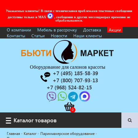
Уважаемые клиенты! В связи с техническими проблемами текстовые сообщения
доступны только в MAX
, сообщения в других мессенджерах временно не
обрабатываются.
О компании
Мебель в рассрочку
Доставка
Акции
Контакты
Статьи
Новости
Наши клиенты
Оборудование для салонов красоты
+7 (495) 185-58-39
+7 (800) 707-93-13
+7 (968) 524-82-15
Каталог товаров
Каталог товаров
Главная
Каталог
Парикмахерское оборудование
Услуги под ключ