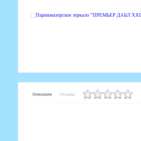
Маникюрное оборудование
Педикюрное оборудование
Массажное и SPA оборудование
Стерилизаторы
Оборудование для барбершопа
Оборудование для визажистов
Оборудование для нейл-бара
Мебель для холла
Описание
Отзывы