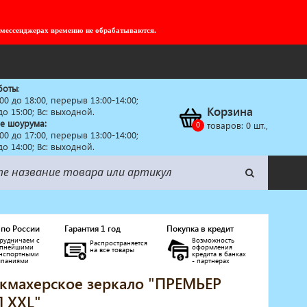
 мессенджерах временно не обрабатываются.
боты
:
:00 до 18:00, перерыв 13:00-14:00;
Корзина
 до 15:00; Вс: выходной.
е шоурума:
товаров:
0
шт.,
:00 до 17:00, перерыв 13:00-14:00;
 до 14:00; Вс: выходной.
 по России
Гарантия 1 год
Покупка в кредит
рудничаем с
Возможность
Распространяется
упнейшими
оформления
на все товары
анспортными
кредита в банках
мпаниями
- партнерах
кмахерское зеркало "ПРЕМЬЕР
 XXL"