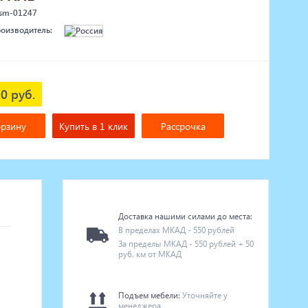
 sm-01247
роизводитель:
0 руб.
орзину
Купить в 1 клик
Рассрочка
Доставка нашими силами до места:
В пределах МКАД - 550 рублей
За пределы МКАД - 550 рублей + 50
руб. км от МКАД
Подъем мебели:
Уточняйте у
менеджера