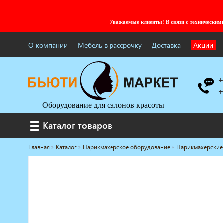
Уважаемые клиенты! В связи с технически
О компании
Мебель в рассрочку
Доставка
Акции
+
+
Оборудование для салонов красоты
Каталог товаров
Каталог товаров
Главная
Каталог
Парикмахерское оборудование
Парикмахерские
Услуги под ключ
Мебель для барбершопа
Готовые решения
Оборудование с регистрационным
удостоверением
Парикмахерское оборудование
Косметологическое оборудование