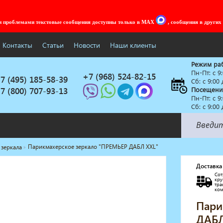
ми проблемами текстовые сообщения доступны только в MAX
, сообщения в других
Контакты
Статьи
Новости
Наши клиенты
Режим ра
Пн-Пт: c 9
+7 (968) 524-82-15
7 (495) 185-58-39
Сб: с 9:00
7 (800) 707-93-13
Посещени
Пн-Пт: c 9
Сб: с 9:00
Парикмахерское зеркало "ПРЕМЬЕР ДАБЛ XXL"
 зеркала
Солярии
Коллагенарий
Доставка
Сот
Депиляция
кр
тр
Мебель в стиле Лофт
ко
Доставка за один день
Пари
ДАБЛ