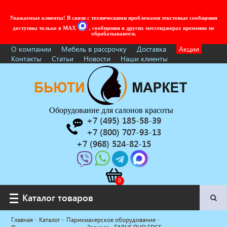
Уважаемые клиенты! В связи с техническими проблемами текстовые сообщения
доступны только в MAX
, сообщения в других мессенджерах временно не
обрабатываются.
О компании
Мебель в рассрочку
Доставка
Акции
Контакты
Статьи
Новости
Наши клиенты
Оборудование для салонов красоты
+7 (495) 185-58-39
+7 (800) 707-93-13
+7 (968) 524-82-15
Каталог товаров
Каталог товаров
Главная
Каталог
Парикмахерское оборудование
Услуги под ключ