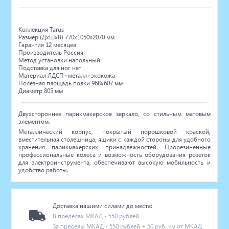
Коллекция Tarus
Размер (ДхШхВ) 770х1050х2070 мм
Гарантия 12 месяцев
Производитель Россия
Метод установки напольный
Подставка для ног нет
Материал ЛДСП+металл+экокожа
Полезная площадь полки 968х607 мм
Диаметр 805 мм
Двухстороннее парикмахерское зеркало, со стильным матовым
элементом.
Металлический корпус, покрытый порошковой краской,
вместительная столешница, ящики с каждой стороны для удобного
хранения парикмахерских принадлежностей. Прорезиненные
профессиональные колёса и возможность оборудования розеток
для электроинструмента, обеспечивают высокую мобильность и
удобство работы.
Доставка нашими силами до места:
В пределах МКАД - 550 рублей
За пределы МКАД - 550 рублей + 50 руб. км от МКАД