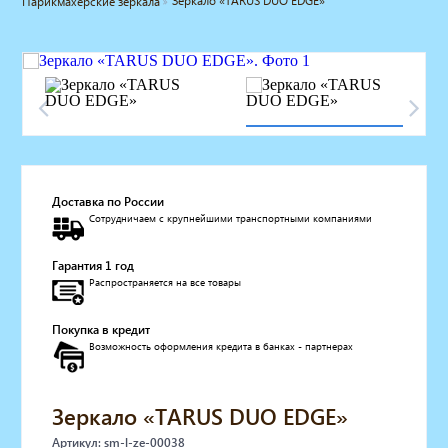
Зеркало «TARUS DUO EDGE»
Парикмахерские зеркала
Мебель для барбершопа
Готовые решения
Оборудование с регистрационным
удостоверением
Парикмахерское оборудование
Косметологическое оборудование
Маникюрное оборудование
Педикюрное оборудование
Доставка по России
Массажное и SPA оборудование
Сотрудничаем с крупнейшими транспортными компаниями
Стерилизаторы
Оборудование для барбершопа
Гарантия 1 год
Оборудование для визажистов
Распространяется на все товары
Оборудование для нейл-бара
Мебель для холла
Покупка в кредит
Солярии
Возможность оформления кредита в банках - партнерах
Коллагенарий
Депиляция
Зеркало «TARUS DUO EDGE»
Мебель в стиле Лофт
Доставка за один день
Артикул: sm-l-ze-00038