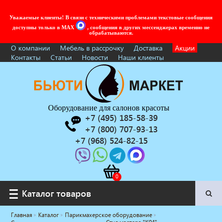
Уважаемые клиенты! В связи с техническими проблемами текстовые сообщения
доступны только в MAX
, сообщения в других мессенджерах временно не
обрабатываются.
О компании
Мебель в рассрочку
Доставка
Акции
Контакты
Статьи
Новости
Наши клиенты
Оборудование для салонов красоты
+7 (495) 185-58-39
+7 (800) 707-93-13
+7 (968) 524-82-15
Каталог товаров
Каталог товаров
Главная
Каталог
Парикмахерское оборудование
Услуги под ключ