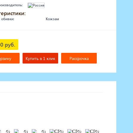
роизводитель:
теристики:
 обивки:
Кожзам
0 руб.
орзину
Купить в 1 клик
Рассрочка