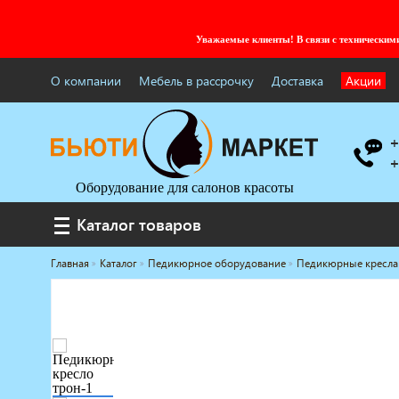
Уважаемые клиенты! В связи с технически
О компании
Мебель в рассрочку
Доставка
Акции
+
+
Оборудование для салонов красоты
Каталог товаров
Каталог товаров
Главная
Каталог
Педикюрное оборудование
Педикюрные кресла
Услуги под ключ
Мебель для барбершопа
Готовые решения
Оборудование с регистрационным
удостоверением
Парикмахерское оборудование
Косметологическое оборудование