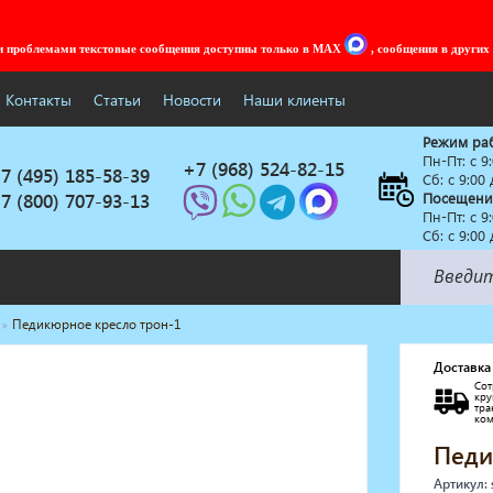
ми проблемами текстовые сообщения доступны только в MAX
, сообщения в других
Контакты
Статьи
Новости
Наши клиенты
Режим ра
Пн-Пт: c 9
+7 (968) 524-82-15
7 (495) 185-58-39
Сб: с 9:00
7 (800) 707-93-13
Посещени
Пн-Пт: c 9
Сб: с 9:00
Педикюрное кресло трон-1
Солярии
Коллагенарий
Доставка
Сот
Депиляция
кр
тр
Мебель в стиле Лофт
ко
Доставка за один день
Педи
Артикул: