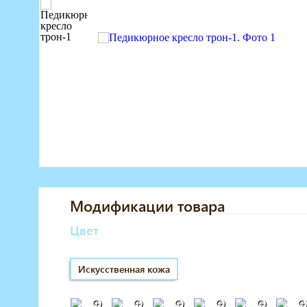
Маникюрное оборудование
Педикюрное оборудование
Массажное и SPA оборудование
Стерилизаторы
Оборудование для барбершопа
Оборудование для визажистов
Оборудование для нейл-бара
Мебель для холла
Модификации товара
Цвет
Искусственная кожа