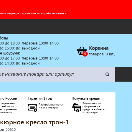
 мессенджерах временно не обрабатываются.
боты
:
:00 до 18:00, перерыв 13:00-14:00;
Корзина
 до 15:00; Вс: выходной.
е шоурума:
товаров:
0
шт.,
:00 до 17:00, перерыв 13:00-14:00;
 до 14:00; Вс: выходной.
 по России
Гарантия 1 год
Покупка в кредит
рудничаем с
Возможность
Распространяется
упнейшими
оформления
на все товары
анспортными
кредита в банках
мпаниями
- партнерах
кюрное кресло трон-1
 sm-00615