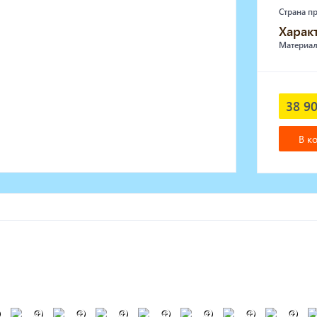
Страна п
Харак
Материал
38 90
В к