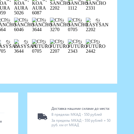
Доставка нашими силами до места:
В пределах МКАД - 550 рублей
За пределы МКАД - 550 рублей + 50
я
руб. км от МКАД