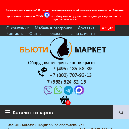
Уважаемые клиенты! В связи с техническими проблемами текстовые сообщения
доступны только в MAX
, сообщения в других мессенджерах временно не
обрабатываются.
О компании
Мебель в рассрочку
Доставка
Акции
Контакты
Статьи
Новости
Наши клиенты
Оборудование для салонов красоты
+7 (495) 185-58-39
+7 (800) 707-93-13
+7 (968) 524-82-15
Каталог товаров
Каталог товаров
Главная
Каталог
Педикюрное оборудование
Услуги под ключ