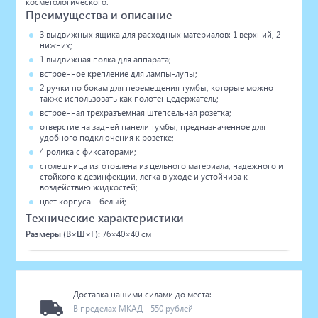
косметологического.
Преимущества и описание
3 выдвижных ящика для расходных материалов: 1 верхний, 2
нижних;
1 выдвижная полка для аппарата;
встроенное крепление для лампы-лупы;
2 ручки по бокам для перемещения тумбы, которые можно
также использовать как полотенцедержатель;
встроенная трехразъемная штепсельная розетка;
отверстие на задней панели тумбы, предназначенное для
удобного подключения к розетке;
4 ролика с фиксаторами;
столешница изготовлена из цельного материала, надежного и
стойкого к дезинфекции, легка в уходе и устойчива к
воздействию жидкостей;
цвет корпуса – белый;
Технические характеристики
Размеры (В×Ш×Г):
76×40×40 см
Доставка нашими силами до места:
В пределах МКАД - 550 рублей