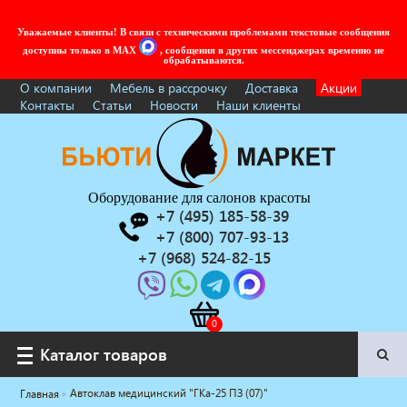
Уважаемые клиенты! В связи с техническими проблемами текстовые сообщения
доступны только в MAX
, сообщения в других мессенджерах временно не
обрабатываются.
О компании
Мебель в рассрочку
Доставка
Акции
Контакты
Статьи
Новости
Наши клиенты
Оборудование для салонов красоты
+7 (495) 185-58-39
+7 (800) 707-93-13
+7 (968) 524-82-15
Каталог товаров
Каталог товаров
Автоклав медицинский "ГКа-25 ПЗ (07)"
Главная
Услуги под ключ