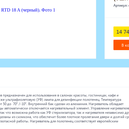
Артикул:
14 74
В к
в предназначен для использования в салонах красоты, гостиницах, кафе и
к же ультрафиолетовую (УФ) лампа для дезинфекции полотенец. Температура
т 50 до 70° /-10°. Внутренний бак сделан из алюминия. Нагреватель обладает
ы автоматически отключается нагревательный элемент. Управление нагревател
ак что возможна работа как УФ стерилизатора, так и нагревателя независимо др
деланы из силикона, что обеспечит более плотное пролегание двери и долгий с
зопасной работы. Нагреватель для полотенец соответствует европейским