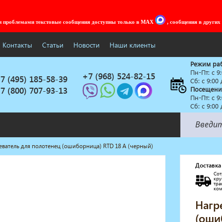
ми проблемами текстовые сообщения доступны только в MAX
, сообщения в других
Контакты
Статьи
Новости
Наши клиенты
Режим ра
Пн-Пт: c 9
+7 (968) 524-82-15
7 (495) 185-58-39
Сб: с 9:00
7 (800) 707-93-13
Посещени
Пн-Пт: c 9
Сб: с 9:00
еватель для полотенец (ошиборница) RTD 18 A (черный)
Солярии
Коллагенарий
Доставка
Сот
Депиляция
кр
тр
Мебель в стиле Лофт
ко
Доставка за один день
Нагр
(оши