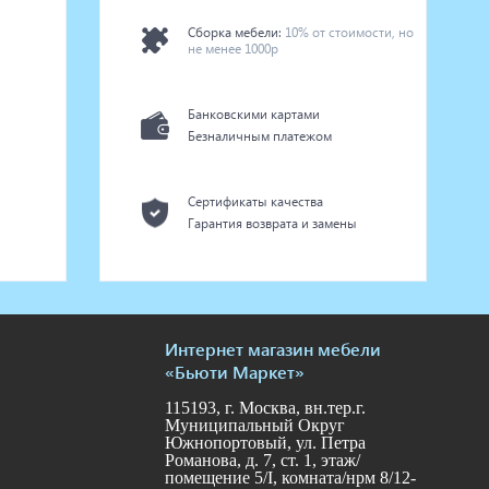
Сборка мебели:
10% от стоимости, но
не менее 1000р
Банковскими картами
Безналичным платежом
Сертификаты качества
Гарантия возврата и замены
Интернет магазин мебели
«Бьюти Маркет»
115193, г. Москва, вн.тер.г.
Муниципальный Округ
Южнопортовый, ул. Петра
Романова, д. 7, ст. 1, этаж/
помещение 5/I, комната/нрм 8/12-