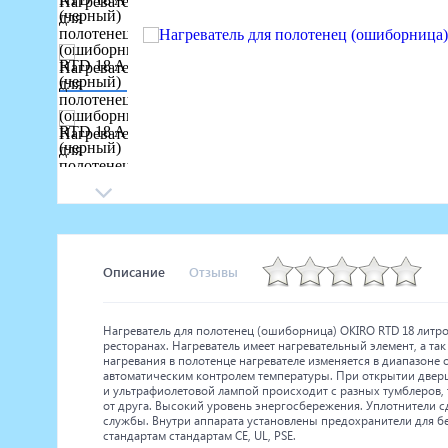
Маникюрное оборудование
Педикюрное оборудование
Массажное и SPA оборудование
Стерилизаторы
Оборудование для барбершопа
Оборудование для визажистов
Оборудование для нейл-бара
Мебель для холла
Описание
Отзывы
Нагреватель для полотенец (ошиборница) OKIRO RTD 18 литро
ресторанах. Нагреватель имеет нагревательный элемент, а та
нагревания в полотенце нагревателе изменяется в диапазоне о
автоматическим контролем температуры. При открытии дверц
и ультрафиолетовой лампой происходит с разных тумблеров, т
от друга. Высокий уровень энергосбережения. Уплотнители с
службы. Внутри аппарата установлены предохранители для бе
стандартам стандартам CE, UL, PSE.