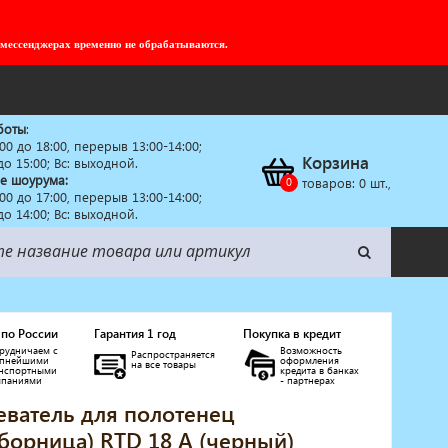
 мессенджерах временно не обрабатываются.
боты
:
:00 до 18:00, перерыв 13:00-14:00;
Корзина
 до 15:00; Вс: выходной.
е шоурума:
товаров:
0
шт.,
:00 до 17:00, перерыв 13:00-14:00;
 до 14:00; Вс: выходной.
 по России
Гарантия 1 год
Покупка в кредит
рудничаем с
Возможность
Распространяется
упнейшими
оформления
на все товары
анспортными
кредита в банках
мпаниями
- партнерах
еватель для полотенец
борница) RTD 18 A (черный)