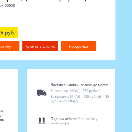
 ok-00058
6 руб.
орзину
Купить в 1 клик
Рассрочка
Доставка нашими силами до места:
В пределах МКАД - 550 рублей
За пределы МКАД - 550 рублей + 50
руб. км от МКАД
ем
уг
Подъем мебели:
Уточняйте у
рок
менеджера