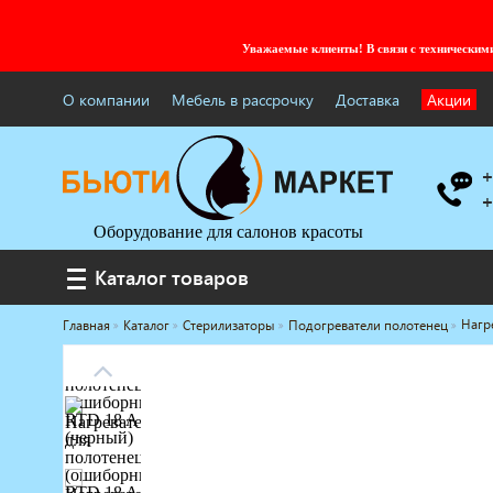
Уважаемые клиенты! В связи с технически
О компании
Мебель в рассрочку
Доставка
Акции
+
+
Оборудование для салонов красоты
Каталог товаров
Каталог товаров
Нагр
Главная
Каталог
Стерилизаторы
Подогреватели полотенец
Услуги под ключ
Мебель для барбершопа
Готовые решения
Оборудование с регистрационным
удостоверением
Парикмахерское оборудование
Косметологическое оборудование