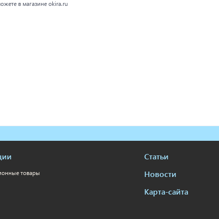
жете в магазине okira.ru
ции
Статьи
Новости
ионные товары
Карта-сайта