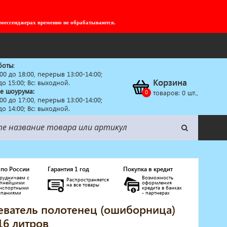
 мессенджерах временно не обрабатываются.
боты
:
:00 до 18:00, перерыв 13:00-14:00;
Корзина
 до 15:00; Вс: выходной.
е шоурума:
товаров:
0
шт.,
:00 до 17:00, перерыв 13:00-14:00;
 до 14:00; Вс: выходной.
 по России
Гарантия 1 год
Покупка в кредит
рудничаем с
Возможность
Распространяется
упнейшими
оформления
на все товары
анспортными
кредита в банках
мпаниями
- партнерах
еватель полотенец (ошиборница)
16 литров