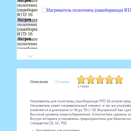
Маникюрное оборудование
Педикюрное оборудование
Массажное и SPA оборудование
Стерилизаторы
Оборудование для барбершопа
Оборудование для визажистов
Оборудование для нейл-бара
Мебель для холла
Описание
Отзывы
1 голос
Нагреватель для полотенец (ошиборница) RTD 16 литров предн
Нагреватель имеет нагревательный элемент, а так же ультра
изменяется в диапазоне от 50 до 70+/-10. Внутренний бак сд
Высокий уровень энергосбережения. Уплотнители сделаны из 
Внутри аппарата установлены предохранители для безопасной
стандартам CE, UL, PSE.
Нагреватель для полотенец