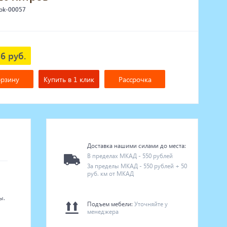
 ok-00057
6 руб.
орзину
Купить в 1 клик
Рассрочка
Доставка нашими силами до места:
В пределах МКАД - 550 рублей
За пределы МКАД - 550 рублей + 50
руб. км от МКАД
.
ы.
Подъем мебели:
Уточняйте у
менеджера