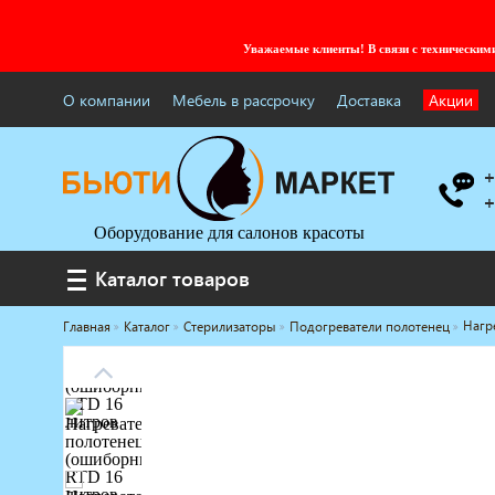
Уважаемые клиенты! В связи с технически
О компании
Мебель в рассрочку
Доставка
Акции
+
+
Оборудование для салонов красоты
Каталог товаров
Каталог товаров
Нагр
Главная
Каталог
Стерилизаторы
Подогреватели полотенец
Услуги под ключ
Мебель для барбершопа
Готовые решения
Оборудование с регистрационным
удостоверением
Парикмахерское оборудование
Косметологическое оборудование