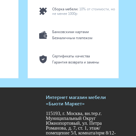
Сборка мебели:
10% от стоимости, но
не менее 1000р
Банковскими картами
Безналичным платежом
Сертификаты качества
Гарантия возврата и замены
Интернет магазин мебели
«Бьюти Маркет»
115193, г. Москва, вн.тер.г.
Муниципальный Округ
Южнопортовый, ул. Петра
Романова, д. 7, ст. 1, этаж/
помещение 5/I, комната/нрм 8/12-