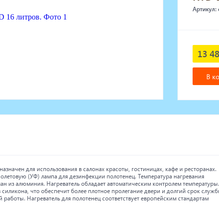
Артикул:
13 48
В к
азначен для использования в салонах красоты, гостиницах, кафе и ресторанах.
фиолетовую (УФ) лампа для дезинфекции полотенец. Температура нагревания
елан из алюминия. Нагреватель обладает автоматическим контролем температуры
силикона, что обеспечит более плотное пролегание двери и долгий срок служб
 работы. Нагреватель для полотенец соответствует европейским стандартам