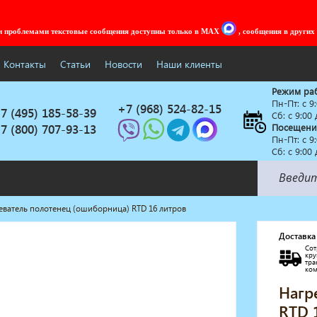
ми проблемами текстовые сообщения доступны только в MAX
, сообщения в других
Контакты
Статьи
Новости
Наши клиенты
Режим ра
Пн-Пт: c 9
+7 (968) 524-82-15
7 (495) 185-58-39
Сб: с 9:00
7 (800) 707-93-13
Посещени
Пн-Пт: c 9
Сб: с 9:00
еватель полотенец (ошиборница) RTD 16 литров
Солярии
Коллагенарий
Доставка
Сот
Депиляция
кр
тр
Мебель в стиле Лофт
ко
Доставка за один день
Нагр
RTD 