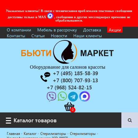
Уважаемые клиенты! В связи с техническими проблемами текстовые сообщения
доступны только в MAX
, сообщения в других мессенджерах временно не
обрабатываются.
О компании
Мебель в рассрочку
Доставка
Акции
Контакты
Статьи
Новости
Наши клиенты
Оборудование для салонов красоты
+7 (495) 185-58-39
+7 (800) 707-93-13
+7 (968) 524-82-15
Каталог товаров
Каталог товаров
Главная
Каталог
Стерилизаторы
Стерилизаторы
Услуги под ключ