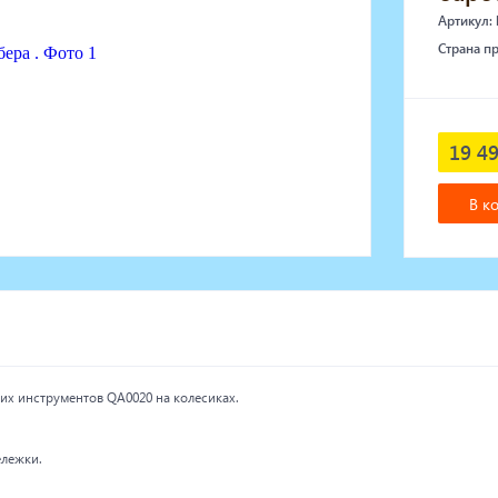
Артикул:
Страна п
19 49
В к
их инструментов QA0020 на колесиках.
лежки.