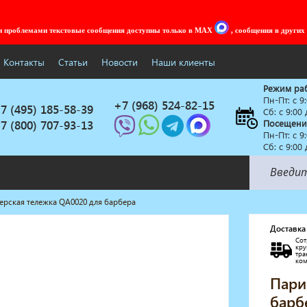
ми проблемами текстовые сообщения доступны только в MAX
, сообщения в других
Контакты
Статьи
Новости
Наши клиенты
Режим ра
Пн-Пт: c 9
+7 (968) 524-82-15
7 (495) 185-58-39
Сб: с 9:00
7 (800) 707-93-13
Посещени
Пн-Пт: c 9
Сб: с 9:00
рская тележка QA0020 для барбера
Солярии
Коллагенарий
Доставка
Сот
Депиляция
кр
тр
Мебель в стиле Лофт
ко
Доставка за один день
Пари
барб