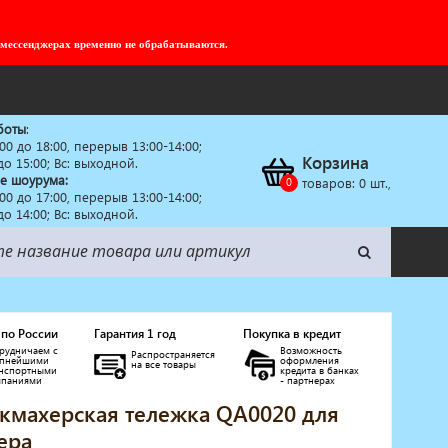
 мессенджерах временно не обрабатываются.
боты
:
:00 до 18:00, перерыв 13:00-14:00;
Корзина
 до 15:00; Вс: выходной.
е шоурума:
товаров:
0
шт.,
:00 до 17:00, перерыв 13:00-14:00;
 до 14:00; Вс: выходной.
 по России
Гарантия 1 год
Покупка в кредит
рудничаем с
Возможность
Распространяется
упнейшими
оформления
на все товары
анспортными
кредита в банках
мпаниями
- партнерах
кмахерская тележка QA0020 для
ера