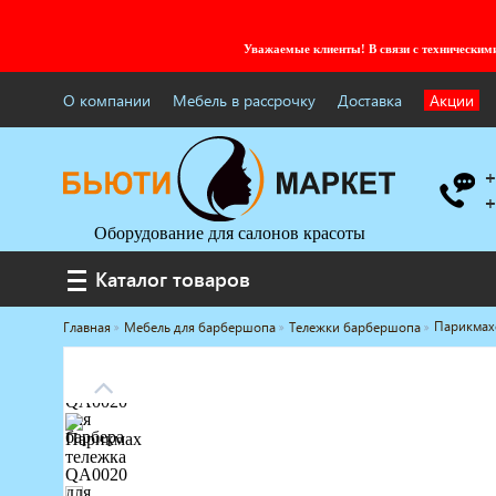
Уважаемые клиенты! В связи с технически
О компании
Мебель в рассрочку
Доставка
Акции
+
+
Оборудование для салонов красоты
Каталог товаров
Каталог товаров
Парикмахе
Главная
Мебель для барбершопа
Тележки барбершопа
Услуги под ключ
Мебель для барбершопа
Готовые решения
Оборудование с регистрационным
удостоверением
Парикмахерское оборудование
Косметологическое оборудование