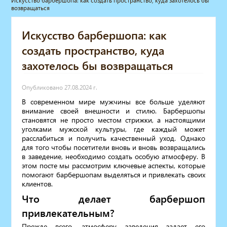
Искусство барбершопа: как создать пространство, куда захотелось бы
возвращаться
Мебель для барбершопа
Готовые решения
Искусство барбершопа: как
Оборудование с регистрационным
удостоверением
создать пространство, куда
Парикмахерское оборудование
захотелось бы возвращаться
Косметологическое оборудование
Маникюрное оборудование
Опубликовано 27.08.2024 г.
Педикюрное оборудование
В современном мире мужчины все больше уделяют
Массажное и SPA оборудование
внимание своей внешности и стилю. Барбершопы
Стерилизаторы
становятся не просто местом стрижки, а настоящими
Оборудование для барбершопа
уголками мужской культуры, где каждый может
расслабиться и получить качественный уход. Однако
Оборудование для визажистов
для того чтобы посетители вновь и вновь возвращались
Оборудование для нейл-бара
в заведение, необходимо создать особую атмосферу. В
Мебель для холла
этом посте мы рассмотрим ключевые аспекты, которые
Солярии
помогают барбершопам выделяться и привлекать своих
клиентов.
Коллагенарий
Что делает барбершоп
Депиляция
Мебель в стиле Лофт
привлекательным?
Доставка за один день
Прежде всего, атмосферу заведения задает его