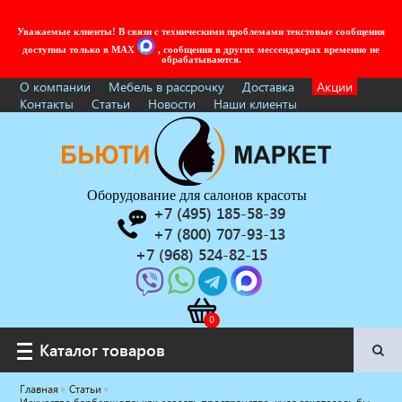
Уважаемые клиенты! В связи с техническими проблемами текстовые сообщения
доступны только в MAX
, сообщения в других мессенджерах временно не
обрабатываются.
О компании
Мебель в рассрочку
Доставка
Акции
Контакты
Статьи
Новости
Наши клиенты
Оборудование для салонов красоты
+7 (495) 185-58-39
+7 (800) 707-93-13
+7 (968) 524-82-15
Каталог товаров
Каталог товаров
Главная
Статьи
Услуги под ключ