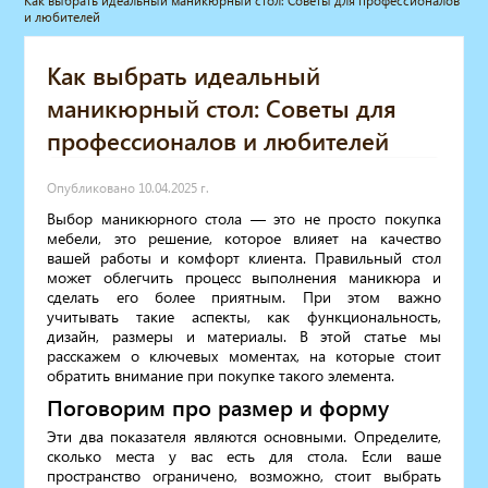
Как выбрать идеальный маникюрный стол: Советы для профессионалов
и любителей
Мебель для барбершопа
Готовые решения
Как выбрать идеальный
Оборудование с регистрационным
удостоверением
маникюрный стол: Советы для
Парикмахерское оборудование
профессионалов и любителей
Косметологическое оборудование
Маникюрное оборудование
Опубликовано 10.04.2025 г.
Педикюрное оборудование
Выбор маникюрного стола — это не просто покупка
Массажное и SPA оборудование
мебели, это решение, которое влияет на качество
Стерилизаторы
вашей работы и комфорт клиента. Правильный стол
Оборудование для барбершопа
может облегчить процесс выполнения маникюра и
сделать его более приятным. При этом важно
Оборудование для визажистов
учитывать такие аспекты, как функциональность,
Оборудование для нейл-бара
дизайн, размеры и материалы. В этой статье мы
Мебель для холла
расскажем о ключевых моментах, на которые стоит
Солярии
обратить внимание при покупке такого элемента.
Коллагенарий
Поговорим про размер и форму
Депиляция
Эти два показателя являются основными. Определите,
Мебель в стиле Лофт
сколько места у вас есть для стола. Если ваше
Доставка за один день
пространство ограничено, возможно, стоит выбрать