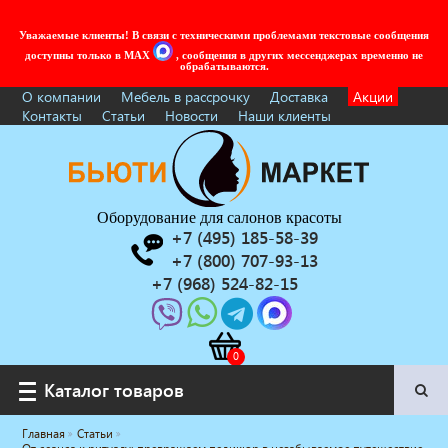
Уважаемые клиенты! В связи с техническими проблемами текстовые сообщения
доступны только в MAX
, сообщения в других мессенджерах временно не
обрабатываются.
О компании
Мебель в рассрочку
Доставка
Акции
Контакты
Статьи
Новости
Наши клиенты
Оборудование для салонов красоты
+7 (495) 185-58-39
+7 (800) 707-93-13
+7 (968) 524-82-15
Каталог товаров
Каталог товаров
Главная
Статьи
Услуги под ключ