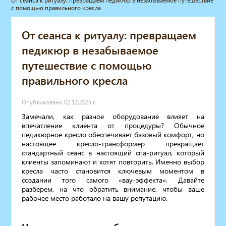
От сеанса к ритуалу: превращаем педикюр в незабываемое путешествие
с помощью правильного кресла
Мебель для барбершопа
Готовые решения
От сеанса к ритуалу: превращаем
Оборудование с регистрационным
удостоверением
педикюр в незабываемое
Парикмахерское оборудование
путешествие с помощью
Косметологическое оборудование
правильного кресла
Маникюрное оборудование
Педикюрное оборудование
Массажное и SPA оборудование
Опубликовано 02.12.2025 г.
Стерилизаторы
Замечали, как разное оборудование влияет на
впечатление клиента от процедуры? Обычное
Оборудование для барбершопа
педикюрное кресло обеспечивает базовый комфорт, но
Оборудование для визажистов
настоящее кресло-трансформер превращает
Оборудование для нейл-бара
стандартный сеанс в настоящий спа-ритуал, который
Мебель для холла
клиенты запоминают и хотят повторить. Именно выбор
кресла часто становится ключевым моментом в
Солярии
создании того самого «вау-эффекта». Давайте
Коллагенарий
разберем, на что обратить внимание, чтобы ваше
Депиляция
рабочее место работало на вашу репутацию.
Мебель в стиле Лофт
Доставка за один день