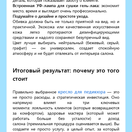
деталь, которая показывает заботу о клиенте.
Встроенная УФ-лампа для сушки гель-лака:
экономит
место, время и выглядит очень профессионально.
Подумайте о дизайне и простоте ухода.
Обивка должна быть не только приятной на вид, но и
практичной. Экокожа или качественная искусственная
кожа легко протираются дезинфицирующими
средствами и надолго сохраняют безупречный вид.
Цвет лучше выбирать нейтральный (бежевый, серый,
графит) — он универсален, создает спокойную
атмосферу и не будет отвлекать от интерьера салона.
Итоговый результат: почему это того
стоит
кресло для педикюра
Правильно выбранное
— это
не просто расходы, а стратегическая инвестиция. Оно
напрямую влияет на три ключевых
момента: лояльность клиентов (которые возвращаются
за комфортом), здоровье мастера (который может
работать больше без усталости) и доход
салона (премиальная процедура оценивается выше). Вы
создаете не просто услугу, а целый опыт, за который