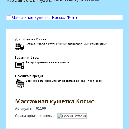
Массажная кушетка Космо
Массажные столы и кушетки
Мебель для барбершопа
Готовые решения
Оборудование с регистрационным
удостоверением
Парикмахерское оборудование
Косметологическое оборудование
Доставка по России
Сотрудничаем с крупнейшими транспортными компаниями
Маникюрное оборудование
Педикюрное оборудование
Гарантия 1 год
Массажное и SPA оборудование
Распространяется на все товары
Стерилизаторы
Оборудование для барбершопа
Покупка в кредит
Оборудование для визажистов
Возможность оформления кредита в банках - партнерах
Оборудование для нейл-бара
Мебель для холла
Солярии
Массажная кушетка Космо
Коллагенарий
Артикул: sm-01100
Депиляция
Страна производитель:
Мебель в стиле Лофт
Доставка за один день