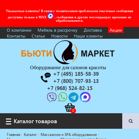
Уважаемые клиенты! В связи с техническими проблемами текстовые сообщения
доступны только в MAX
, сообщения в других мессенджерах временно не
обрабатываются.
О компании
Мебель в рассрочку
Доставка
Акции
Контакты
Статьи
Новости
Наши клиенты
Оборудование для салонов красоты
+7 (495) 185-58-39
+7 (800) 707-93-13
+7 (968) 524-82-15
Каталог товаров
Каталог товаров
Главная
Каталог
Массажное и SPA оборудование
Услуги под ключ