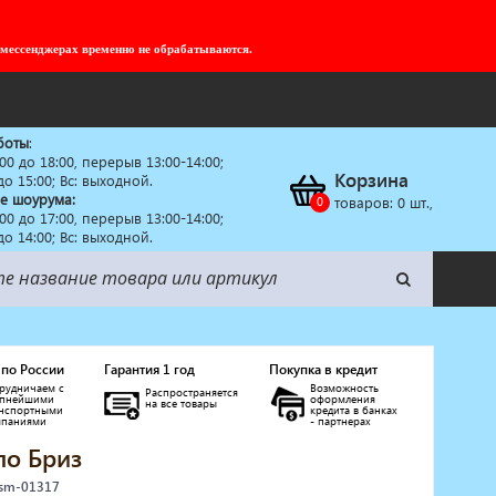
 мессенджерах временно не обрабатываются.
боты
:
:00 до 18:00, перерыв 13:00-14:00;
Корзина
 до 15:00; Вс: выходной.
е шоурума:
товаров:
0
шт.,
:00 до 17:00, перерыв 13:00-14:00;
 до 14:00; Вс: выходной.
 по России
Гарантия 1 год
Покупка в кредит
рудничаем с
Возможность
Распространяется
упнейшими
оформления
на все товары
анспортными
кредита в банках
мпаниями
- партнерах
ло Бриз
 sm-01317