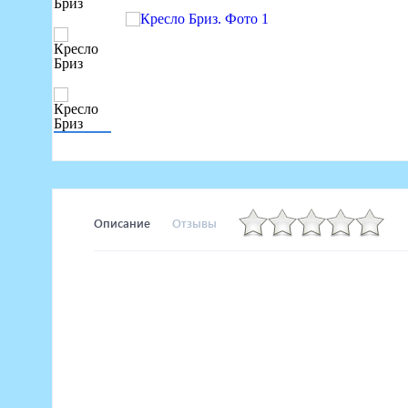
Маникюрное оборудование
Педикюрное оборудование
Массажное и SPA оборудование
Стерилизаторы
Оборудование для барбершопа
Оборудование для визажистов
Оборудование для нейл-бара
Мебель для холла
Описание
Отзывы