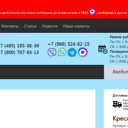
ми проблемами текстовые сообщения доступны только в MAX
, сообщения в других
Контакты
Статьи
Новости
Наши клиенты
Режим ра
Пн-Пт: c 9
+7 (968) 524-82-15
7 (495) 185-58-39
Сб: с 9:00
7 (800) 707-93-13
Посещени
Пн-Пт: c 9
Сб: с 9:00
Солярии
Коллагенарий
Доставка
Сот
Депиляция
кр
тр
Мебель в стиле Лофт
ко
Доставка за один день
Крес
Артикул: