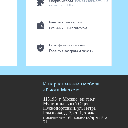
Сборка мебели:
10% от стоимости, но
не менее 1000р
Банковскими картами
Безналичным платежом
Сертификаты качества
Гарантия возврата и замены
Интернет магазин мебели
«Бьюти Маркет»
115193, г. Москва, вн.тер.г.
Муниципальный Округ
Южнопортовый, ул. Петра
Романова, д. 7, ст. 1, этаж/
помещение 5/I, комната/нрм 8/12-
21