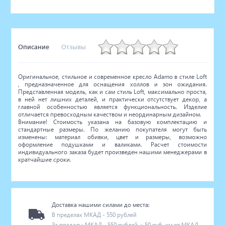
Описание
Отзывы
Оригинальное, стильное и современное кресло Adamo в стиле Loft
, предназначенное для оснащения холлов и зон ожидания.
Представленная модель, как и сам стиль Loft, максимально проста,
в ней нет лишних деталей, и практически отсутствует декор, а
главной особенностью является функциональность. Изделие
отличается превосходным качеством и неординарным дизайном.
Внимание! Стоимость указана на базовую комплектацию и
стандартные размеры. По желанию покупателя могут быть
изменены: материал обивки, цвет и размеры, возможно
оформление подушками и валиками. Расчет стоимости
индивидуального заказа будет произведен нашими менеджерами в
кратчайшие сроки.
Доставка нашими силами до места:
В пределах МКАД - 550 рублей
За пределы МКАД - 550 рублей + 50 руб. км от МКАД