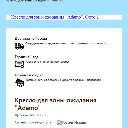
Кресло для зоны ожидания "Adamo"
Мебель для барбершопа
Готовые решения
Оборудование с регистрационным
удостоверением
Парикмахерское оборудование
Косметологическое оборудование
Доставка по России
Сотрудничаем с крупнейшими транспортными компаниями
Маникюрное оборудование
Педикюрное оборудование
Гарантия 1 год
Массажное и SPA оборудование
Распространяется на все товары
Стерилизаторы
Оборудование для барбершопа
Покупка в кредит
Оборудование для визажистов
Возможность оформления кредита в банках - партнерах
Оборудование для нейл-бара
Мебель для холла
Солярии
Кресло для зоны ожидания
Коллагенарий
"Adamo"
Депиляция
Артикул: sm-01170
Мебель в стиле Лофт
Страна производитель:
Доставка за один день