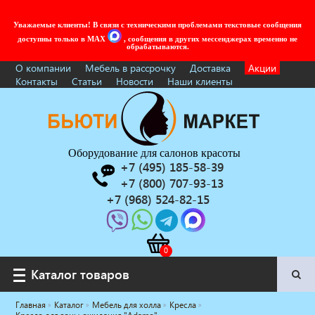
Уважаемые клиенты! В связи с техническими проблемами текстовые сообщения
доступны только в MAX
, сообщения в других мессенджерах временно не
обрабатываются.
О компании
Мебель в рассрочку
Доставка
Акции
Контакты
Статьи
Новости
Наши клиенты
Оборудование для салонов красоты
+7 (495) 185-58-39
+7 (800) 707-93-13
+7 (968) 524-82-15
Каталог товаров
Каталог товаров
Главная
Каталог
Мебель для холла
Кресла
Услуги под ключ