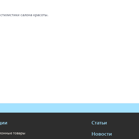
 стилистики салона красоты.
ции
Статьи
Новости
ионные товары