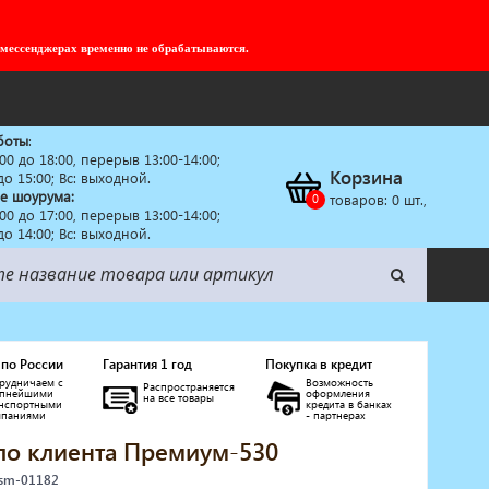
 мессенджерах временно не обрабатываются.
боты
:
:00 до 18:00, перерыв 13:00-14:00;
Корзина
 до 15:00; Вс: выходной.
е шоурума:
товаров:
0
шт.,
:00 до 17:00, перерыв 13:00-14:00;
 до 14:00; Вс: выходной.
 по России
Гарантия 1 год
Покупка в кредит
рудничаем с
Возможность
Распространяется
упнейшими
оформления
на все товары
анспортными
кредита в банках
мпаниями
- партнерах
ло клиента Премиум-530
 sm-01182