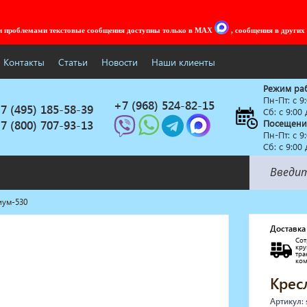
ми проблемами текстовые сообщения доступны только в MAX
, сообщения в других
Контакты
Статьи
Новости
Наши клиенты
Режим ра
Пн-Пт: c 9
+7 (968) 524-82-15
7 (495) 185-58-39
Сб: с 9:00
7 (800) 707-93-13
Посещени
Пн-Пт: c 9
Сб: с 9:00
иум-530
Солярии
Коллагенарий
Доставка
Сот
Депиляция
кр
тр
Мебель в стиле Лофт
ко
Доставка за один день
Крес
Артикул: