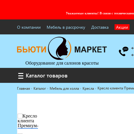
Уважаемые клиенты! В связи с технически
О компании
Мебель в рассрочку
Доставка
Акции
+
+
Оборудование для салонов красоты
Каталог товаров
Каталог товаров
Кресло клиента Прем
Главная
Каталог
Мебель для холла
Кресла
Услуги под ключ
Мебель для барбершопа
Готовые решения
Оборудование с регистрационным
удостоверением
Парикмахерское оборудование
Косметологическое оборудование