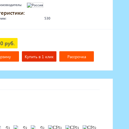
роизводитель:
теристики:
 мм:
530
0 руб.
орзину
Купить в 1 клик
Рассрочка