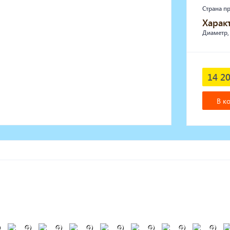
Страна п
Харак
Диаметр,
14 20
В к