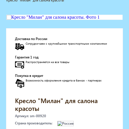
Кресло "Милан" для салона красоты
Мебель для барбершопа
Готовые решения
Оборудование с регистрационным
удостоверением
Парикмахерское оборудование
Косметологическое оборудование
Доставка по России
Сотрудничаем с крупнейшими транспортными компаниями
Маникюрное оборудование
Педикюрное оборудование
Гарантия 1 год
Массажное и SPA оборудование
Распространяется на все товары
Стерилизаторы
Оборудование для барбершопа
Покупка в кредит
Оборудование для визажистов
Возможность оформления кредита в банках - партнерах
Оборудование для нейл-бара
Мебель для холла
Солярии
Кресло "Милан" для салона
Коллагенарий
красоты
Депиляция
Артикул: sm-00920
Мебель в стиле Лофт
Страна производитель:
Доставка за один день