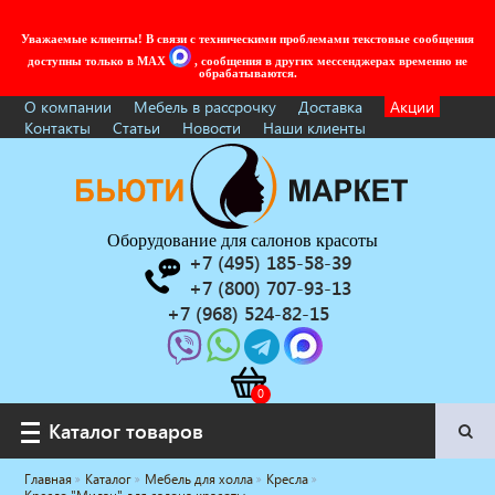
Уважаемые клиенты! В связи с техническими проблемами текстовые сообщения
доступны только в MAX
, сообщения в других мессенджерах временно не
обрабатываются.
О компании
Мебель в рассрочку
Доставка
Акции
Контакты
Статьи
Новости
Наши клиенты
Оборудование для салонов красоты
+7 (495) 185-58-39
+7 (800) 707-93-13
+7 (968) 524-82-15
Каталог товаров
Каталог товаров
Главная
Каталог
Мебель для холла
Кресла
Услуги под ключ