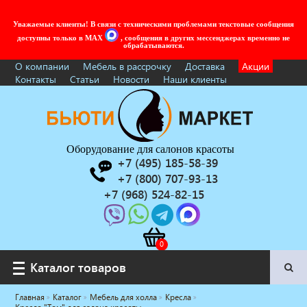
Уважаемые клиенты! В связи с техническими проблемами текстовые сообщения
доступны только в MAX
, сообщения в других мессенджерах временно не
обрабатываются.
О компании
Мебель в рассрочку
Доставка
Акции
Контакты
Статьи
Новости
Наши клиенты
Оборудование для салонов красоты
+7 (495) 185-58-39
+7 (800) 707-93-13
+7 (968) 524-82-15
Каталог товаров
Каталог товаров
Главная
Каталог
Мебель для холла
Кресла
Услуги под ключ