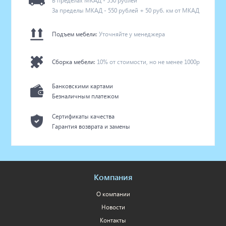
В пределах МКАД - 550 рублей
За пределы МКАД - 550 рублей + 50 руб. км от МКАД
Подъем мебели:
Уточняйте у менеджера
Сборка мебели:
10% от стоимости, но не менее 1000р
Банковскими картами
Безналичным платежом
Сертификаты качества
Гарантия возврата и замены
Компания
О компании
Новости
Контакты