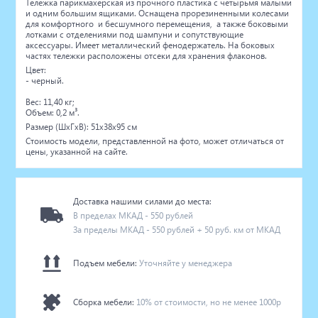
Тележка парикмахерская из прочного пластика с четырьмя малыми
и одним большим ящиками. Оснащена прорезиненными колесами
для комфортного и бесшумного перемещения, а также боковыми
лотками с отделениями под шампуни и сопутствующие
аксессуары. Имеет металлический фенодержатель. На боковых
частях тележки расположены отсеки для хранения флаконов.
Цвет:
- черный.
Вес: 11,40 кг;
Объем: 0,2 м³.
Размер (ШхГхВ): 51x38x95 см
Стоимость модели, представленной на фото, может отличаться от
цены, указанной на сайте.
Доставка нашими силами до места:
В пределах МКАД - 550 рублей
За пределы МКАД - 550 рублей + 50 руб. км от МКАД
Подъем мебели:
Уточняйте у менеджера
Сборка мебели:
10% от стоимости, но не менее 1000р