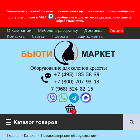
Уважаемые клиенты! В связи с техническими проблемами текстовые сообщения
доступны только в MAX
, сообщения в других мессенджерах временно не
обрабатываются.
О компании
Мебель в рассрочку
Доставка
Акции
Контакты
Статьи
Новости
Наши клиенты
Оборудование для салонов красоты
+7 (495) 185-58-39
+7 (800) 707-93-13
+7 (968) 524-82-15
Каталог товаров
Каталог товаров
Главная
Каталог
Парикмахерское оборудование
Услуги под ключ