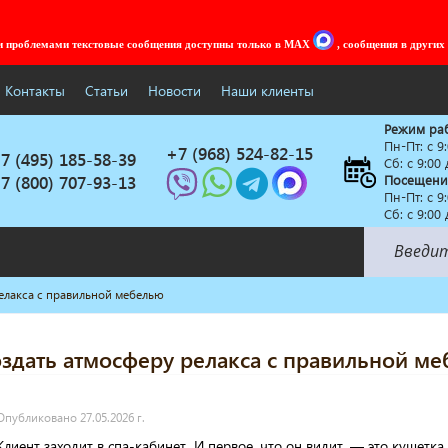
ми проблемами текстовые сообщения доступны только в MAX
, сообщения в других
Контакты
Статьи
Новости
Наши клиенты
Режим ра
Пн-Пт: c 9
+7 (968) 524-82-15
7 (495) 185-58-39
Сб: с 9:00
7 (800) 707-93-13
Посещени
Пн-Пт: c 9
Сб: с 9:00
релакса с правильной мебелью
Солярии
Коллагенарий
создать атмосферу релакса с правильной м
Депиляция
Мебель в стиле Лофт
Доставка за один день
Опубликовано 27.05.2026 г.
Клиент заходит в спа-кабинет. И первое, что он видит, — это кушетка. 