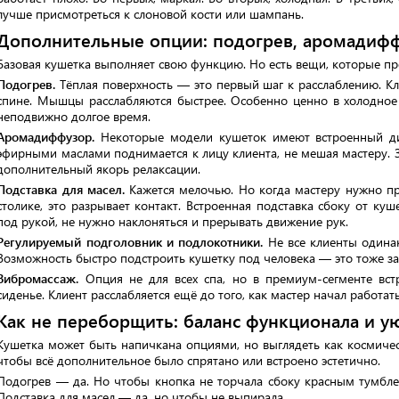
лучше присмотреться к слоновой кости или шампань.
Дополнительные опции: подогрев, аромадиффу
Базовая кушетка выполняет свою функцию. Но есть вещи, которые п
Подогрев.
Тёплая поверхность — это первый шаг к расслаблению. Кли
спине. Мышцы расслабляются быстрее. Особенно ценно в холодное 
неподвижно долгое время.
Аромадиффузор.
Некоторые модели кушеток имеют встроенный ди
эфирными маслами поднимается к лицу клиента, не мешая мастеру. З
дополнительный якорь релаксации.
Подставка для масел.
Кажется мелочью. Но когда мастеру нужно про
столике, это разрывает контакт. Встроенная подставка сбоку от к
под рукой, не нужно наклоняться и прерывать движение рук.
Регулируемый подголовник и подлокотники.
Не все клиенты одинак
Возможность быстро подстроить кушетку под человека — это тоже заб
Вибромассаж.
Опция не для всех спа, но в премиум-сегменте вст
сиденье. Клиент расслабляется ещё до того, как мастер начал работат
Как не переборщить: баланс функционала и у
Кушетка может быть напичкана опциями, но выглядеть как космическ
чтобы всё дополнительное было спрятано или встроено эстетично.
Подогрев — да. Но чтобы кнопка не торчала сбоку красным тумбл
Подставка для масел — да, но чтобы не выпирала.