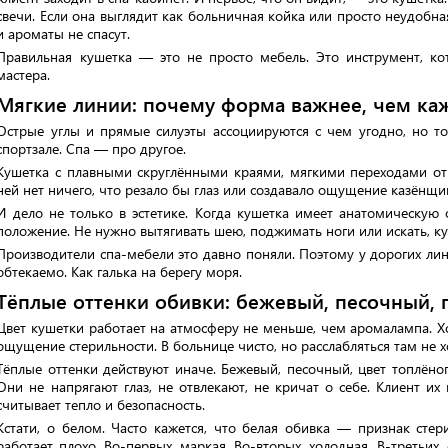
свечи. Если она выглядит как больничная койка или просто неудобна
и ароматы не спасут.
Правильная кушетка — это не просто мебель. Это инструмент, к
мастера.
Мягкие линии: почему форма важнее, чем ка
Острые углы и прямые силуэты ассоциируются с чем угодно, но то
спортзале. Спа — про другое.
Кушетка с плавными скруглёнными краями, мягкими переходами от 
ней нет ничего, что резало бы глаз или создавало ощущение казёнщи
И дело не только в эстетике. Когда кушетка имеет анатомическую
положение. Не нужно вытягивать шею, поджимать ноги или искать, куд
Производители спа-мебели это давно поняли. Поэтому у дорогих лини
обтекаемо. Как галька на берегу моря.
Тёплые оттенки обивки: бежевый, песочный, 
Цвет кушетки работает на атмосферу не меньше, чем аромалампа. 
ощущение стерильности. В больнице чисто, но расслабляться там не х
Тёплые оттенки действуют иначе. Бежевый, песочный, цвет топлёног
Они не напрягают глаз, не отвлекают, не кричат о себе. Клиент их
считывает тепло и безопасность.
Кстати, о белом. Часто кажется, что белая обивка — признак сте
работает плохо. Во-первых, маркая. Во-вторых, холодная. В-третьих