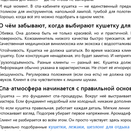
И ещё момент. В спа-кабинете кушетка — не единственный предме
столиком для инструментов, напольной лампой, тумбой для полотен
Хорошо, когда всё это можно подобрать в одном месте.
О чём забывают, когда выбирают кушетку для
Обивка. Она должна быть не только красивой, но и практичной. 
поверхность. Кожзаменитель низкого качества быстро трескается, в
Качественная медицинская винилискожа или экокожа с водоотталкив
Устойчивость. Кушетка не должна шататься. Во время массажа кли
кушетку. Если конструкция ненадёжная, это будет заметно. И неприят
Грузоподъёмность. Разные клиенты — разный вес. Кушетка должн
Информация обычно указана в характеристиках. Не стоит её игнориро
Бесшумность. Регулировка положения (если она есть) не должна ск
звуков. Клиент в спа чувствителен к лишним шумам.
Спа-атмосфера начинается с правильной осно
Кушетка — это фундамент спа-процедуры. Вокруг неё выстраиваетс
мастера. Если фундамент неудобный или холодный, никакие дополнен
Но если кушетка правильная, работает каждая деталь. Мягкие линии 
успокаивает взгляд. Подогрев убирает первое напряжение. Аромадиф
Клиент не разбирается во всём этом. Он просто чувствует: здесь хоро
кушетки, лежаки, шезлонг для отдыха
Правильно подобранные