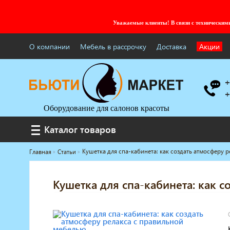
Уважаемые клиенты! В связи с технически
О компании
Мебель в рассрочку
Доставка
Акции
+
+
Оборудование для салонов красоты
Каталог товаров
Каталог товаров
Кушетка для спа-кабинета: как создать атмосферу 
Главная
Статьи
Услуги под ключ
Мебель для барбершопа
Кушетка для спа-кабинета: как 
Готовые решения
Оборудование с регистрационным
удостоверением
Парикмахерское оборудование
Косметологическое оборудование