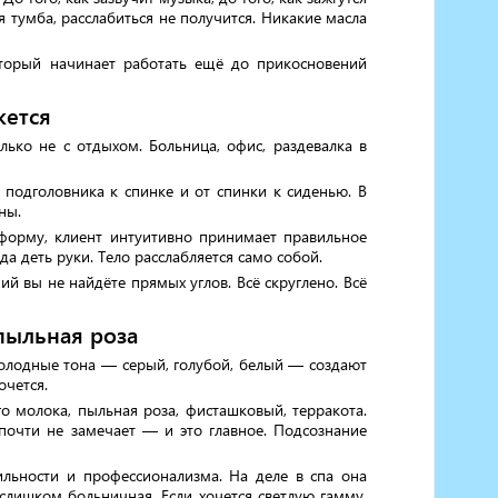
я тумба, расслабиться не получится. Никакие масла
оторый начинает работать ещё до прикосновений
жется
лько не с отдыхом. Больница, офис, раздевалка в
подголовника к спинке и от спинки к сиденью. В
ны.
 форму, клиент интуитивно принимает правильное
а деть руки. Тело расслабляется само собой.
й вы не найдёте прямых углов. Всё скруглено. Всё
пыльная роза
Холодные тона — серый, голубой, белый — создают
очется.
о молока, пыльная роза, фисташковый, терракота.
 почти не замечает — и это главное. Подсознание
рильности и профессионализма. На деле в спа она
, слишком больничная. Если хочется светлую гамму,