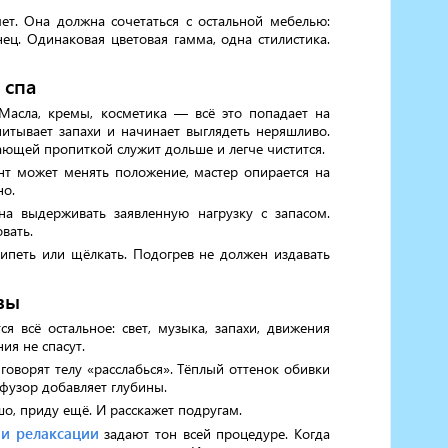
т. Она должна сочетаться с остальной мебелью:
ец. Одинаковая цветовая гамма, одна стилистика.
 спа
Масла, кремы, косметика — всё это попадает на
питывает запахи и начинает выглядеть неряшливо.
ающей пропиткой служит дольше и легче чистится.
ент может менять положение, мастер опирается на
но.
а выдерживать заявленную нагрузку с запасом.
вать.
рипеть или щёлкать. Подогрев не должен издавать
вы
я всё остальное: свет, музыка, запахи, движения
ия не спасут.
говорят телу «расслабься». Тёплый оттенок обивки
фузор добавляет глубины.
шо, приду ещё. И расскажет подругам.
 и релаксации
задают тон всей процедуре. Когда