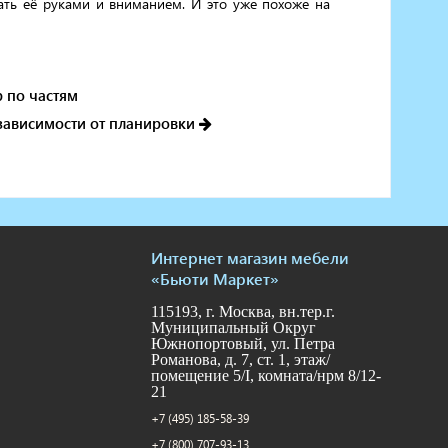
вать её руками и вниманием. И это уже похоже на
р по частям
 зависимости от планировки
Интернет магазин мебели
«Бьюти Маркет»
115193, г. Москва, вн.тер.г.
Муниципальный Округ
Южнопортовый, ул. Петра
Романова, д. 7, ст. 1, этаж/
помещение 5/I, комната/нрм 8/12-
21
+7 (495) 185-58-39
+7 (800) 707-93-13