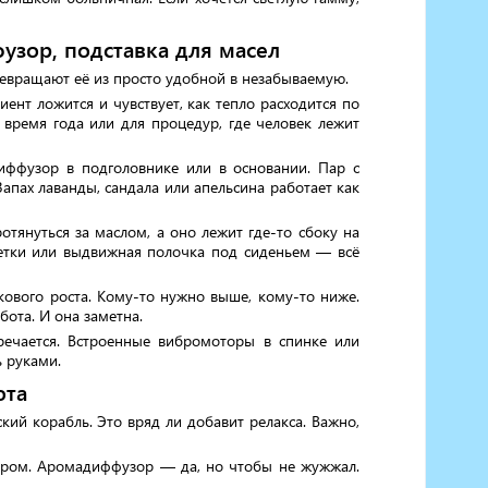
зор, подставка для масел
ревращают её из просто удобной в незабываемую.
ент ложится и чувствует, как тепло расходится по
время года или для процедур, где человек лежит
ффузор в подголовнике или в основании. Пар с
апах лаванды, сандала или апельсина работает как
тянуться за маслом, а оно лежит где-то сбоку на
ушетки или выдвижная полочка под сиденьем — всё
ового роста. Кому-то нужно выше, кому-то ниже.
ота. И она заметна.
речается. Встроенные вибромоторы в спинке или
ь руками.
юта
ий корабль. Это вряд ли добавит релакса. Важно,
ером. Аромадиффузор — да, но чтобы не жужжал.