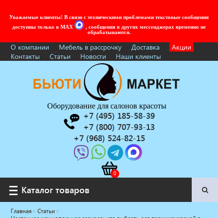
Уважаемые клиенты! В связи с техническими проблемами текстовые сообщения
доступны только в MAX
, сообщения в других мессенджерах временно не
обрабатываются.
О компании
Мебель в рассрочку
Доставка
Акции
Контакты
Статьи
Новости
Наши клиенты
Оборудование для салонов красоты
+7 (495) 185-58-39
+7 (800) 707-93-13
+7 (968) 524-82-15
Каталог товаров
Каталог товаров
Главная
Статьи
Услуги под ключ