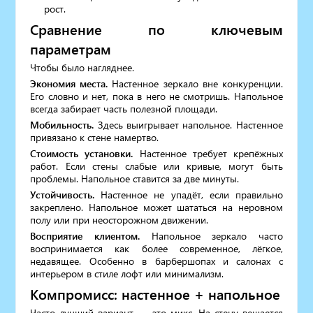
рост.
Сравнение по ключевым
параметрам
Чтобы было нагляднее.
Экономия места.
Настенное зеркало вне конкуренции.
Его словно и нет, пока в него не смотришь. Напольное
всегда забирает часть полезной площади.
Мобильность.
Здесь выигрывает напольное. Настенное
привязано к стене намертво.
Стоимость установки.
Настенное требует крепёжных
работ. Если стены слабые или кривые, могут быть
проблемы. Напольное ставится за две минуты.
Устойчивость.
Настенное не упадёт, если правильно
закреплено. Напольное может шататься на неровном
полу или при неосторожном движении.
Восприятие клиентом.
Напольное зеркало часто
воспринимается как более современное, лёгкое,
недавящее. Особенно в барбершопах и салонах с
интерьером в стиле лофт или минимализм.
Компромисс: настенное + напольное
Часто лучший вариант — это микс. На стену вешается