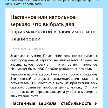
Настенное или напольное зеркало: что выбрать для парикмахерской в
зависимости от планировки
Мебель для барбершопа
Готовые решения
Настенное или напольное
Оборудование с регистрационным
удостоверением
зеркало: что выбрать для
Парикмахерское оборудование
парикмахерской в зависимости от
Косметологическое оборудование
планировки
Маникюрное оборудование
Педикюрное оборудование
Массажное и SPA оборудование
Опубликовано 03.06.2026 г.
Стерилизаторы
Знакомая ситуация. Помещение есть, кресла куплены,
свет продуман. А зеркало не вписывается. Точнее, не
Оборудование для барбершопа
знаешь, какое повесить — настенное или напольное.
Оборудование для визажистов
Или может быть, оба? Давайте разбираться без воды.
Оборудование для нейл-бара
Зеркало в парикмахерской — это не просто отражение.
Мебель для холла
Это главный инструмент взаимодействия клиента с
Солярии
результатом. Он смотрит в него на протяжении всей
стрижки, оценивает проборы, длину, укладку. От того,
Коллагенарий
где и как висит зеркало, зависит и удобство мастера, и
Депиляция
впечатление гостя.
Мебель в стиле Лофт
Настенные зеркала: стабильность и
Доставка за один день