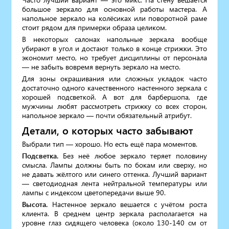
большое зеркало для основной работы мастера. А
напольное зеркало на колёсиках или поворотной раме
стоит рядом для примерки образа целиком.
В некоторых салонах напольные зеркала вообще
убирают в угол и достают только в конце стрижки. Это
экономит место, но требует дисциплины от персонала
— не забыть вовремя вернуть зеркало на место.
Для зоны окрашивания или сложных укладок часто
достаточно одного качественного настенного зеркала с
хорошей подсветкой. А вот для барбершопа, где
мужчины любят рассмотреть стрижку со всех сторон,
напольное зеркало — почти обязательный атрибут.
Детали, о которых часто забывают
Выбрали тип — хорошо. Но есть ещё пара моментов.
Подсветка.
Без неё любое зеркало теряет половину
смысла. Лампы должны быть по бокам или сверху, но
не давать жёлтого или синего оттенка. Лучший вариант
— светодиодная лента нейтральной температуры или
лампы с индексом цветопередачи выше 90.
Высота.
Настенное зеркало вешается с учётом роста
клиента. В среднем центр зеркала располагается на
уровне глаз сидящего человека (около 130-140 см от